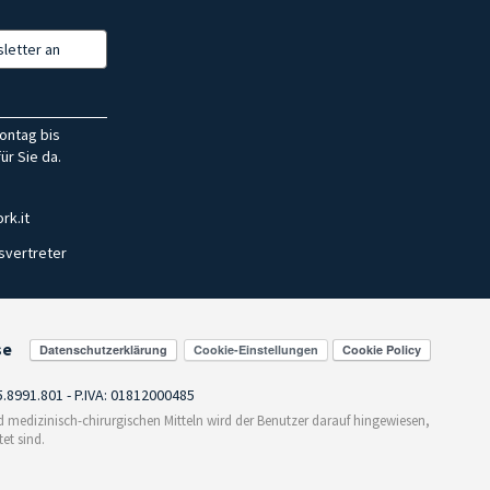
letter an
ontag bis
ür Sie da.
rk.it
svertreter
se
Cookie-Einstellungen
55.8991.801 - P.IVA: 01812000485
medizinisch-chirurgischen Mitteln wird der Benutzer darauf hingewiesen,
et sind.