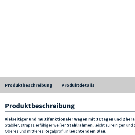
Produktbeschreibung
Produktdetails
Produktbeschreibung
Vielseitiger und multifunktionaler Wagen
mit 3 Etagen und 2 her
Stabiler, strapazierfähiger weißer
Stahlrahmen
, leicht zu reinigen und
Oberes und mittleres Regalprofil in
leuchtendem
Blau
.