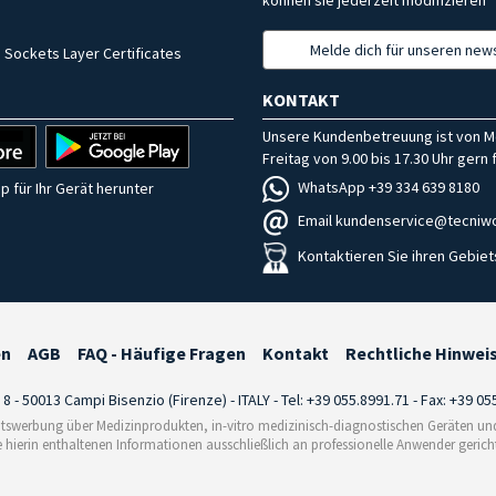
Melde dich für unseren news
 Sockets Layer Certificates
KONTAKT
Unsere Kundenbetreuung ist von M
Freitag von 9.00 bis 17.30 Uhr gern f
WhatsApp +39 334 639 8180
p für Ihr Gerät herunter
Email kundenservice@tecniwo
Kontaktieren Sie ihren Gebiet
en
AGB
FAQ - Häufige Fragen
Kontakt
Rechtliche Hinwei
i 8 - 50013 Campi Bisenzio (Firenze) - ITALY - Tel: +39 055.8991.71 - Fax: +39 0
tswerbung über Medizinprodukten, in-vitro medizinisch-diagnostischen Geräten und 
e hierin enthaltenen Informationen ausschließlich an professionelle Anwender gericht