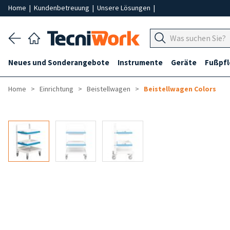
Home
|
Kundenbetreuung
|
Unsere Lösungen
|
Neues und Sonderangebote
Instrumente
Geräte
Fußpf
Home
Einrichtung
Beistellwagen
Beistellwagen Colors