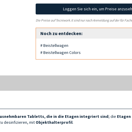
Loggen Sie sich ein, um Preise anzuse
Die Preise auf Tecniwork.it sind nur nach Anmeldung auf der für Fach
Noch zu entdecken:
# Beistellwagen
# Beistellwagen Colors
ausnehmbaren Tabletts, die in die
Etagen
integriert sind
; die
Etagen 
 zu desinfizieren, mit
Objekthalterprofil
.