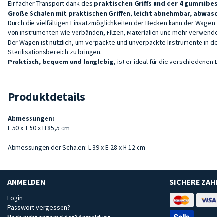
Einfacher Transport dank des
praktischen Griffs und der
4 gummibes
Große Schalen mit praktischen Griffen,
leicht abnehmbar, abwasc
Durch die vielfältigen Einsatzmöglichkeiten der Becken kann der Wagen 
von Instrumenten wie Verbänden, Filzen, Materialien und mehr verwend
Der Wagen ist nützlich, um verpackte und unverpackte Instrumente in 
Sterilisationsbereich zu bringen.
Praktisch, bequem und langlebig
, ist er ideal für die verschiedenen
Produktdetails
Abmessungen:
L 50 x T 50 x H 85,5 cm
Abmessungen der Schalen: L 39 x B 28 x H 12 cm
ANMELDEN
SICHERE ZA
Login
Passwort vergessen?
Noch nicht angemeldet? Anmeldung