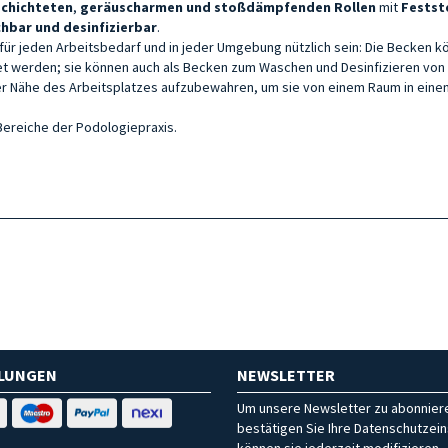
chichteten
,
geräuscharmen und
stoßdämpfenden
Rollen
mit
Festst
hbar und desinfizierbar
.
für jeden Arbeitsbedarf und in jeder Umgebung nützlich sein: Die Becken k
et werden; sie können auch als Becken zum Waschen und Desinfizieren von
der Nähe des Arbeitsplatzes aufzubewahren, um sie von einem Raum in eine
 Bereiche der Podologiepraxis.
HLUNGEN
NEWSLETTER
Um unsere Newsletter zu abonniere
bestätigen Sie Ihre Datenschutzein
können sie jederzeit modifizieren