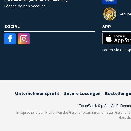
Lösche deinen Account
Secure
SOCIAL
APP
Laden Sie die Ap
Unternehmensprofil
Unsere Lösungen
Bestellung
TecniWork S.p.A. - Via R. Benin
Entsprechend den Richtlinien des Gesundheitsministeriums zur Gesundhei
dass di