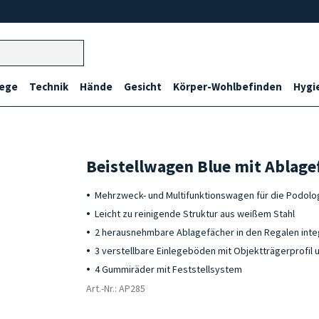
lege
Technik
Hände
Gesicht
Körper-Wohlbefinden
Hygi
Beistellwagen Blue mit Ablage
Mehrzweck- und Multifunktionswagen für die Podolo
Leicht zu reinigende Struktur aus weißem Stahl
2 herausnehmbare Ablagefächer in den Regalen inte
3 verstellbare Einlegeböden mit Objektträgerprofil 
4 Gummiräder mit Feststellsystem
Art.-Nr.: AP285