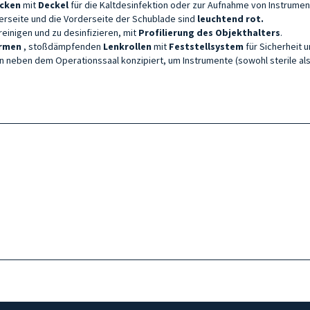
ecken
mit
Deckel
für die Kaltdesinfektion oder zur Aufnahme von Instrumen
berseite und die Vorderseite der Schublade sind
leuchtend rot
.
u reinigen und zu desinfizieren, mit
Profilierung des Objekthalters
.
armen
, stoßdämpfenden
Lenkrollen
mit
Feststellsystem
für Sicherheit u
n neben dem Operationssaal konzipiert, um Instrumente (sowohl sterile al