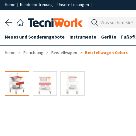
Home
|
Kundenbetreuung
|
Unsere Lösungen
|
Neues und Sonderangebote
Instrumente
Geräte
Fußpf
Home
Einrichtung
Beistellwagen
Beistellwagen Colors