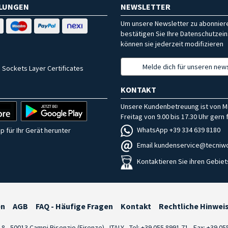
HLUNGEN
NEWSLETTER
Um unsere Newsletter zu abonniere
bestätigen Sie Ihre Datenschutzein
können sie jederzeit modifizieren
Melde dich für unseren news
 Sockets Layer Certificates
KONTAKT
Unsere Kundenbetreuung ist von M
Freitag von 9.00 bis 17.30 Uhr gern f
WhatsApp +39 334 639 8180
p für Ihr Gerät herunter
Email kundenservice@tecniwo
Kontaktieren Sie ihren Gebiet
en
AGB
FAQ - Häufige Fragen
Kontakt
Rechtliche Hinwei
i 8 - 50013 Campi Bisenzio (Firenze) - ITALY - Tel: +39 055.8991.71 - Fax: +39 0