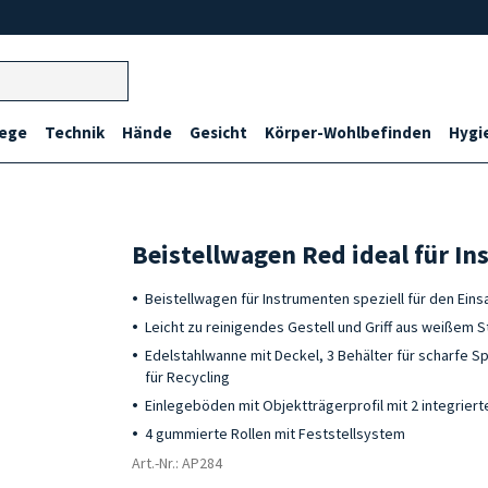
lege
Technik
Hände
Gesicht
Körper-Wohlbefinden
Hygi
Beistellwagen Red ideal für I
Beistellwagen für Instrumenten speziell für den Eins
Leicht zu reinigendes Gestell und Griff aus weißem S
Edelstahlwanne mit Deckel, 3 Behälter für scharfe Sp
für Recycling
Einlegeböden mit Objektträgerprofil mit 2 integrie
4 gummierte Rollen mit Feststellsystem
Art.-Nr.: AP284