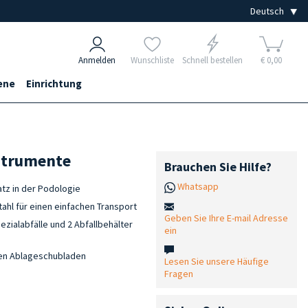
Anmelden
Wunschliste
Schnell bestellen
€ 0,00
ene
Einrichtung
nstrumente
Brauchen Sie Hilfe?
Whatsapp
atz in der Podologie
tahl für einen einfachen Transport
Geben Sie Ihre E-mail Adresse
ezialabfälle und 2 Abfallbehälter
ein
rten Ablageschubladen
Lesen Sie unsere Häufige
Fragen