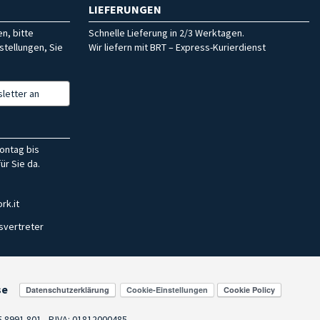
LIEFERUNGEN
n, bitte
Schnelle Lieferung in 2/3 Werktagen.
stellungen, Sie
Wir liefern mit BRT – Express-Kurierdienst
letter an
ontag bis
ür Sie da.
rk.it
svertreter
se
Cookie-Einstellungen
55.8991.801 - P.IVA: 01812000485