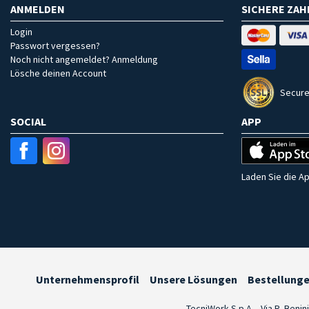
ANMELDEN
SICHERE ZA
Login
Passwort vergessen?
Noch nicht angemeldet? Anmeldung
Lösche deinen Account
Secure
SOCIAL
APP
Laden Sie die Ap
Unternehmensprofil
Unsere Lösungen
Bestellung
TecniWork S.p.A. - Via R. Benin