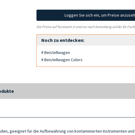
Loggen Sie sich ein, um Preise anzuse
Die Preise auf Tecniwork.it sind nur nach Anmeldung auf der für Fach
Noch zu entdecken:
# Beistellwagen
# Beistellwagen Colors
odukte
laden, geeignet für die Aufbewahrung von kontaminierten Instrumenten und