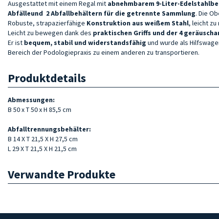
Ausgestattet mit einem Regal mit
abnehmbarem 9-Liter-Edelstahlb
Abfälle
und
2 Abfallbehältern
für die getrennte Sammlung
. Die O
Robuste, strapazierfähige
Konstruktion aus
weißem
Stahl
, leicht z
Leicht zu bewegen dank des
praktischen Griffs und der
4
geräusch
Er ist
bequem, stabil und widerstandsfähig
und wurde als Hilfswage
Bereich der Podologiepraxis zu einem anderen zu transportieren.
Produktdetails
Abmessungen:
B 50 x T 50 x H 85,5 cm
Abfalltrennungsbehälter:
B 14 X T 21,5 X H 27,5 cm
L 29 X T 21,5 X H 21,5 cm
Verwandte Produkte