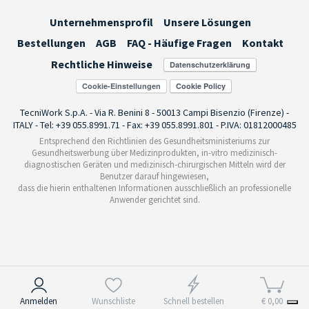
Unternehmensprofil
Unsere Lösungen
Bestellungen
AGB
FAQ - Häufige Fragen
Kontakt
Rechtliche Hinweise
Cookie-Einstellungen
TecniWork S.p.A. - Via R. Benini 8 - 50013 Campi Bisenzio (Firenze) -
ITALY - Tel: +39 055.8991.71 - Fax: +39 055.8991.801 - P.IVA: 01812000485
Entsprechend den Richtlinien des Gesundheitsministeriums zur
Gesundheitswerbung über Medizinprodukten, in-vitro medizinisch-
diagnostischen Geräten und medizinisch-chirurgischen Mitteln wird der
Benutzer darauf hingewiesen,
dass die hierin enthaltenen Informationen ausschließlich an professionelle
Anwender gerichtet sind.
Hinweis bei Erhebung
Anmelden
Wunschliste
Schnell bestellen
€ 0,00