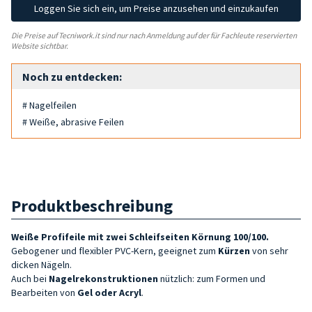
Loggen Sie sich ein, um Preise anzusehen und einzukaufen
Die Preise auf Tecniwork.it sind nur nach Anmeldung auf der für Fachleute reservierten
Website sichtbar.
Noch zu entdecken:
# Nagelfeilen
# Weiße, abrasive Feilen
Produktbeschreibung
Weiße Profifeile mit zwei Schleifseiten Körnung 100/100.
Gebogener und flexibler PVC-Kern, geeignet zum
Kürzen
von sehr
dicken Nägeln.
Auch bei
Nagelrekonstruktionen
nützlich: zum Formen und
Bearbeiten von
Gel oder Acryl
.