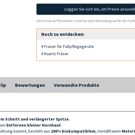
Loggen Sie sich ein, um Preise anzuse
Die Preise auf Tecniwork.it sind nur nach Anmeldung auf der für Fach
Noch zu entdecken:
# Fräser für Fußpflegegeräte
# Kuartz Fräser
lip
Bewertungen
Verwandte Produkte
bem
Schnitt und verlängerter Spitze.
zum
Entfernen kleiner Hornhaut
.
erührung kommt, besteht aus
100% biokompatiblem
, metallfreiem
Materi