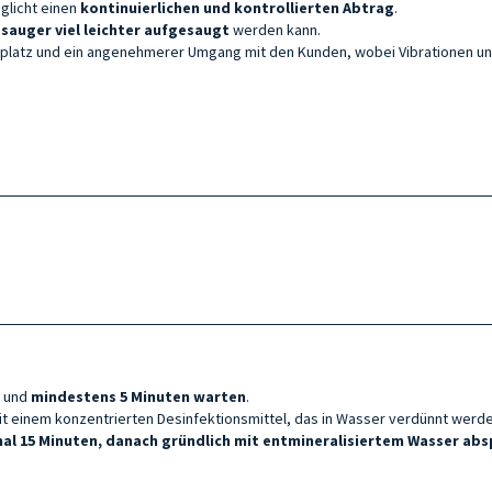
glicht einen
kontinuierlichen und kontrollierten Abtrag
.
auger viel leichter
aufgesaugt
werden kann.
eitsplatz und ein angenehmerer Umgang mit den Kunden, wobei Vibrationen u
und
mindestens 5 Minuten warten
.
it einem konzentrierten Desinfektionsmittel, das in Wasser verdünnt werd
al 15 Minuten, danach gründlich mit entmineralisiertem Wasser abs