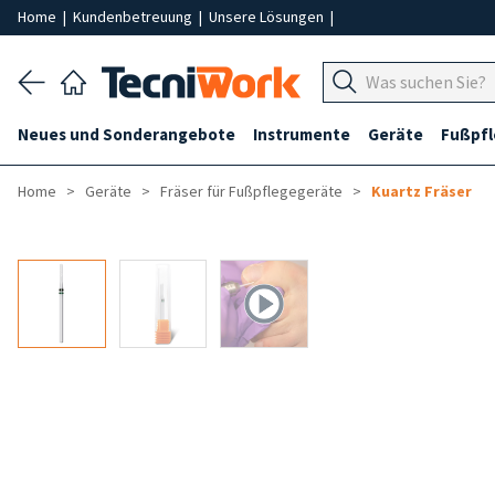
Home
|
Kundenbetreuung
|
Unsere Lösungen
|
Neues und Sonderangebote
Instrumente
Geräte
Fußpf
Home
Geräte
Fräser für Fußpflegegeräte
Kuartz Fräser