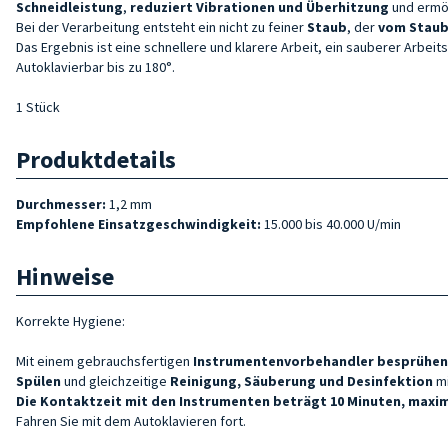
Schneidleistung
,
reduziert
Vibrationen und Überhitzung
und ermö
Bei der Verarbeitung entsteht ein nicht zu feiner
Staub
, der
vom Staubs
Das Ergebnis ist eine schnellere und klarere Arbeit, ein sauberer Arb
Autoklavierbar bis zu 180°.
1 Stück
Produktdetails
Durchmesser:
1,2 mm
Empfohlene Einsatzgeschwindigkeit:
15.000 bis 40.000 U/min
Hinweise
Korrekte Hygiene:
Mit einem gebrauchsfertigen
Instrumentenvorbehandler
besprühen
Spülen
und gleichzeitige
Reinigung, Säuberung und Desinfektion
m
Die Kontaktzeit mit den Instrumenten beträgt 10 Minuten, maxim
Fahren Sie mit dem Autoklavieren fort.