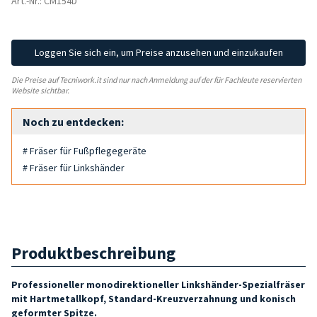
Art.-Nr.: CM154D
Loggen Sie sich ein, um Preise anzusehen und einzukaufen
Die Preise auf Tecniwork.it sind nur nach Anmeldung auf der für Fachleute reservierten
Website sichtbar.
Noch zu entdecken:
# Fräser für Fußpflegegeräte
# Fräser für Linkshänder
Produktbeschreibung
Professioneller monodirektioneller Linkshänder-Spezialfräser
mit Hartmetallkopf, Standard-Kreuzverzahnung und konisch
geformter Spitze.