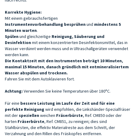
Korrekte Hygiene:
Mit einem gebrauchsfertigen
Instrumentenvorbehandlung
besprühen
und
mindestens 5
Minuten warten
.
Spülen
und gleichzeitige
Reinigung, Säuberung und
Desinfektion
mit einem konzentrierten Desinfektionsmittel, das in
Wasser verdünnt werden muss und in Ultraschallgeräten verwendet
werden kann.
Die Kontaktzeit mit den Instrumenten beträgt 10 Minuten,
maximal 15 Minuten, danach gründlich mit entmineralisiertem
Wasser abspülen und trocknen.
Fahren Sie mit dem Autoklavieren fort.
Achtung:
Verwenden Sie keine Temperaturen über 180°C.
Für eine
bessere Leistung im Laufe der Zeit und für eine
perfekte Reinigung
wird empfohlen, die Linkshänder-Spezialfräser
mit der
speziellen
weichen
Fräserbürste
, Ref. CM850 oder der
harten
Fräserbürste
, Ref. CM851, zu reinigen; dies sind
Stahlbürsten, die effektiv Materialreste aus dem Schnitt,
der
Verzahnung
und den Rillen des Fräskopfes entfernen.