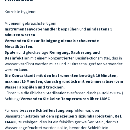
Korrekte Hygiene:
Mit einem gebrauchsfertigem
Instrumentenvorbehandler
besprühen
und
mindestens 5
Minuten warten
.
Verwenden Sie zur Reinigung niemals scheuernde
Metallbürsten.
Spülen
und gleichzeitige
Reinigung, Säuberung und
Desinfektion
mit einem konzentrierten Desinfektionsmittel, das in
Wasser verdünnt werden muss und in Ultraschallgeräten verwendet
werden kann.
Die Kontaktzeit mit den Instrumenten beträgt 10 Minuten,
maximal 15 Minuten, danach gründlich mit entmineralisiertem
Wasser abspülen und trocknen.
Führen Sie die üblichen Sterilisationsverfahren durch (Autoklav usw.).
Achtung:
Verwenden Sie keine Temperaturen über 180°C
.
Für eine
bessere Schleifleistung
empfehlen wir, den
Diamantschleifstein mit dem
speziellen Siliziumkarbidstein, Ref.
CM406
, zu reinigen; dies ist ein feinkörniger weißer Stein, der mit
Wasser angefeuchtet werden sollte, bevor der Schleifstein