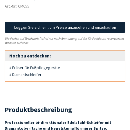
Art.-Nr.: CM655
Loggen Sie sich ein, um Preise anzusehen und einzukaufen
Die Preise auf Tecniwork.it sind nur nach Anmeldung auf der für Fachleute reservierten
Website sichtbar.
Noch zu entdecken:
# Fräser für Fußpflegegeräte
# Diamantschleifer
Produktbeschreibung
Professioneller bi-direktionaler Edelstahl-Schleifer mit
Diamantoberfläche und kegelstumpfförmiger Spitze.