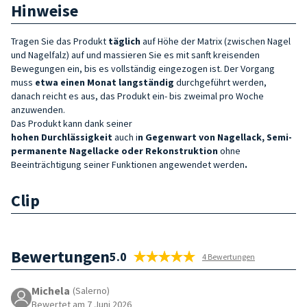
Hinweise
Tragen Sie
das Produkt
täglich
auf Höhe der Matrix (zwischen Nagel
und Nagelfalz) auf und massieren Sie es mit sanft kreisenden
Bewegungen ein, bis es vollständig eingezogen ist. Der Vorgang
muss
etwa einen Monat lang
ständig
durchgeführt werden
,
danach reicht es aus, das Produkt ein- bis zweimal pro Woche
anzuwenden
.
Das Produkt
kann
dank seiner
hohen
Durchlässigkeit
auch
i
n
Gegenwart von Nagellack, Semi-
permanente Nagellacke oder Rekonstruktion
ohne
Beeinträchtigung seiner Funktionen
angewendet werden
.
Clip
Bewertungen
5.0
4 Bewertungen
Michela
(Salerno)
Bewertet am 7 Juni 2026