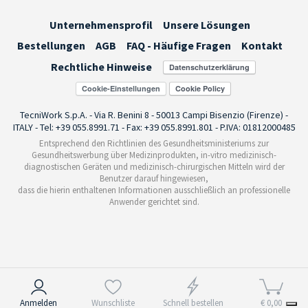
Unternehmensprofil
Unsere Lösungen
Bestellungen
AGB
FAQ - Häufige Fragen
Kontakt
Rechtliche Hinweise
Cookie-Einstellungen
TecniWork S.p.A. - Via R. Benini 8 - 50013 Campi Bisenzio (Firenze) -
ITALY - Tel: +39 055.8991.71 - Fax: +39 055.8991.801 - P.IVA: 01812000485
Entsprechend den Richtlinien des Gesundheitsministeriums zur
Gesundheitswerbung über Medizinprodukten, in-vitro medizinisch-
diagnostischen Geräten und medizinisch-chirurgischen Mitteln wird der
Benutzer darauf hingewiesen,
dass die hierin enthaltenen Informationen ausschließlich an professionelle
Anwender gerichtet sind.
Hinweis bei Erhebung
Anmelden
Wunschliste
Schnell bestellen
€ 0,00