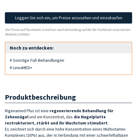
Loggen Sie sich ein, um Preise anzusehen und einzukaufen
Die Preise auf Tecniwork.it sind nur nach Anmeldung auf der für Fachleute reservierten
Website sichtbar.
Noch zu entdecken:
# Sonstige Fuß-Behandlungen
# LineaMED+
Produktbeschreibung
Rigenamed Plus ist eine
regenerierende Behandlung für
Zehennägel
und ein Konzentrat, das
die Nagelplatte
restrukturiert, stärkt und ihr Wachstum stimuliert
.
Es zeichnet sich durch eine hohe Konzentration eines Multivitamin-
Komplexes (30%) aus, der in Verbindung mit einer schwefelhaltigen