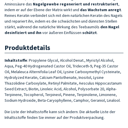
Aminosäure das
Nagelgewebe regeneriert und restrukturiert
,
indem er auf der Ebene der Matrix wirkt und
das Wachstum anregt
.
Reines Keratin verbindet sich mit dem natürlichen Keratin des Nagels
und repariert ihn, indem es die schwächsten und dünnsten Stellen
stärkt, während die natürliche Wirkung des Teebaumöls
den Nagel
desinfiziert und ihn
vor äußeren Einflüssen
schützt
.
Produktdetails
Inhaltstoffe
:
Propylene Glycol, Alcohol Denat., Myristyl Alcohol,
Aqua, Peg-40 Hydrogenated Castor Oil, Trideceth-9, Peg-35 Castor
Oil, Melaleuca Alterni­folia Leaf Oil, Lysine Carboxymethyl Cysteinate,
Hydrolyzed Keratin, Cal­cium Pantothenate, Inositol, Lysine
Thiazolidine Carboxylate, Retinyl Palmitate, Aesculus Hippocastanum
Seed Extract, Biotin, Linoleic Acid, Alcohol, Polysorbate 20, Alpha-
Terpi­nene, Tocopherol, Terpineol, Pinene, Terpinolene, Limonene,
Sodium Hy­droxide, Beta-Caryophyllene, Camphor, Geraniol, Linalool.
Die Liste der Inhaltsstoffe kann sich ändern. Die aktuelle Liste der
Inhaltsstoffe finden Sie immer auf der Produktverpackung.