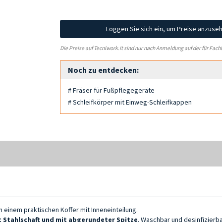
Loggen Sie sich ein, um Preise anzuse
Die Preise auf Tecniwork.it sind nur nach Anmeldung auf der für Fach
Noch zu entdecken:
# Fräser für Fußpflegegeräte
# Schleifkörper mit Einweg-Schleifkappen
n einem praktischen Koffer mit Inneneinteilung.
t Stahlschaft und mit abgerundeter Spitze
. Waschbar und desinfizierba