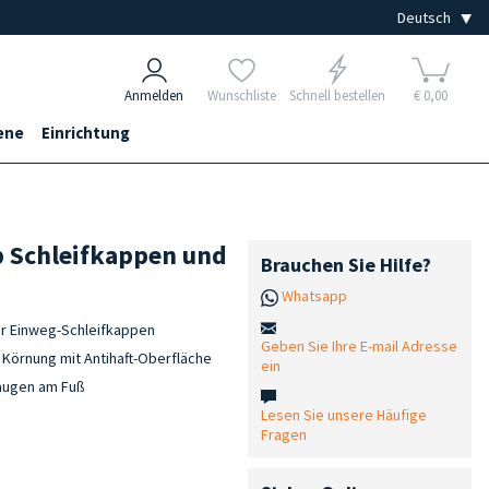
Anmelden
Wunschliste
Schnell bestellen
€ 0,00
ene
Einrichtung
p Schleifkappen und
Brauchen Sie Hilfe?
Whatsapp
für Einweg-Schleifkappen
Geben Sie Ihre E-mail Adresse
r Körnung mit Antihaft-Oberfläche
ein
augen am Fuß
Lesen Sie unsere Häufige
Fragen