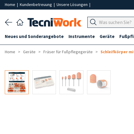
Home
|
Kundenbetreuung
|
Unsere Lösungen
|
Neues und Sonderangebote
Instrumente
Geräte
Fußpf
Home
Geräte
Fräser für Fußpflegegeräte
Schleifkörper m