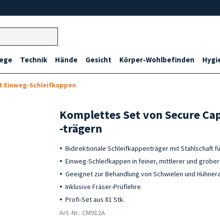
lege
Technik
Hände
Gesicht
Körper-Wohlbefinden
Hygi
it Einweg-Schleifkappen
Komplettes Set von Secure Ca
-trägern
Bidirektionale Schleifkappenträger mit Stahlschaft 
Einweg-Schleifkappen in feiner, mittlerer und grobe
Geeignet zur Behandlung von Schwielen und Hühner
Inklusive Fräser-Prüflehre
Profi-Set aus 81 Stk.
Art.-Nr.: CM912A