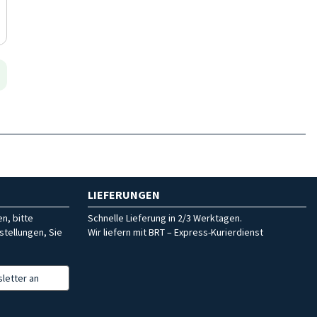
LIEFERUNGEN
n, bitte
Schnelle Lieferung in 2/3 Werktagen.
stellungen, Sie
Wir liefern mit BRT – Express-Kurierdienst
letter an