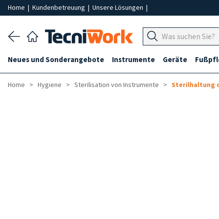
Home
|
Kundenbetreuung
|
Unsere Lösungen
|
Neues und Sonderangebote
Instrumente
Geräte
Fußpf
Home
Hygiene
Sterilisation von Instrumente
Sterilhaltung