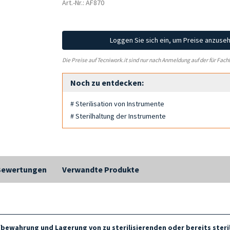
Art.-Nr.: AF870
Loggen Sie sich ein, um Preise anzuse
Die Preise auf Tecniwork.it sind nur nach Anmeldung auf der für Fach
Noch zu entdecken:
# Sterilisation von Instrumente
# Sterilhaltung der Instrumente
Bewertungen
Verwandte Produkte
bewahrung und Lagerung von zu sterilisierenden oder bereits steri