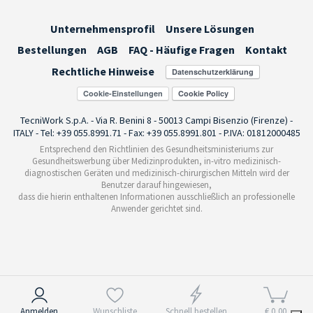
Unternehmensprofil
Unsere Lösungen
Bestellungen
AGB
FAQ - Häufige Fragen
Kontakt
Rechtliche Hinweise
Cookie-Einstellungen
TecniWork S.p.A. - Via R. Benini 8 - 50013 Campi Bisenzio (Firenze) -
ITALY - Tel: +39 055.8991.71 - Fax: +39 055.8991.801 - P.IVA: 01812000485
Entsprechend den Richtlinien des Gesundheitsministeriums zur
Gesundheitswerbung über Medizinprodukten, in-vitro medizinisch-
diagnostischen Geräten und medizinisch-chirurgischen Mitteln wird der
Benutzer darauf hingewiesen,
dass die hierin enthaltenen Informationen ausschließlich an professionelle
Anwender gerichtet sind.
Hinweis bei Erhebung
Anmelden
Wunschliste
Schnell bestellen
€ 0,00