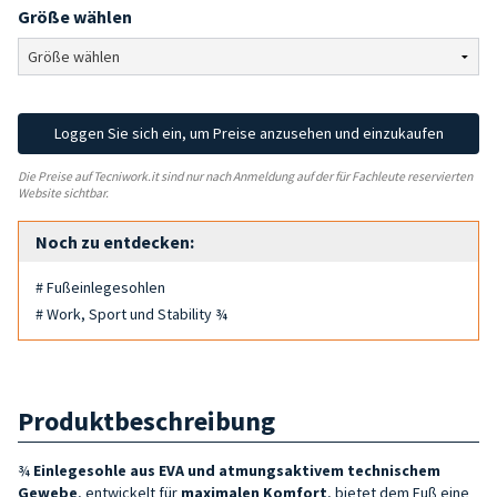
Größe wählen
Loggen Sie sich ein, um Preise anzusehen und einzukaufen
Die Preise auf Tecniwork.it sind nur nach Anmeldung auf der für Fachleute reservierten
Website sichtbar.
Noch zu entdecken:
# Fußeinlegesohlen
# Work, Sport und Stability ¾
Produktbeschreibung
¾
Einlegesohle aus EVA und atmungsaktivem technischem
Gewebe
, entwickelt für
maximalen Komfort
, bietet dem Fuß eine