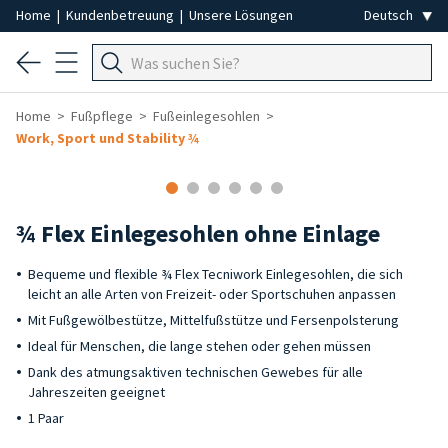
Home
|
Kundenbetreuung
|
Unsere Lösungen
Home
Fußpflege
Fußeinlegesohlen
Work, Sport und Stability ¾
¾ Flex Einlegesohlen ohne Einlage
Bequeme und flexible ¾ Flex Tecniwork Einlegesohlen, die sich
leicht an alle Arten von Freizeit- oder Sportschuhen anpassen
Mit Fußgewölbestütze, Mittelfußstütze und Fersenpolsterung
Ideal für Menschen, die lange stehen oder gehen müssen
Dank des atmungsaktiven technischen Gewebes für alle
Jahreszeiten geeignet
1 Paar