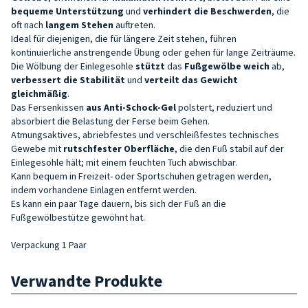
bequeme Unterstützung
und
verhindert die Beschwerden
, die
oft nach
langem Stehen
auftreten.
Ideal für diejenigen, die für längere Zeit stehen, führen
kontinuierliche anstrengende Übung oder gehen für lange Zeiträume.
Die Wölbung der Einlegesohle
stützt
das
Fußgewölbe weich
ab,
verbessert die Stabilität
und
verteilt das Gewicht
gleichmäßig
.
Das Fersenkissen
aus Anti-Schock-Gel
polstert, reduziert und
absorbiert die Belastung der Ferse beim Gehen.
Atmungsaktives, abriebfestes und verschleißfestes technisches
Gewebe mit
rutschfester Oberfläche
, die den Fuß stabil auf der
Einlegesohle hält; mit einem feuchten Tuch abwischbar.
Kann bequem in Freizeit- oder Sportschuhen getragen werden,
indem vorhandene Einlagen entfernt werden.
Es kann ein paar Tage dauern, bis sich der Fuß an die
Fußgewölbestütze gewöhnt hat.
Verpackung 1 Paar
Verwandte Produkte