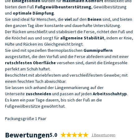
Die
Einlegesohlen
wurden für
maximalen Komfort
entwickelt und
bieten dem Fuß
Fußgewölbeunterstützung
, Gewölbestützung
und
optimale Dämpfung
.
Sie sind ideal für Menschen, die
viel
auf den
Beinen
sind, und bieten
den ganzen Tag über konstante und dauerhafte Unterstützung.
Der Rücken umschließt und stabilisiert die Ferse, richtet den Fuß und
die Knöchel aus und sorgt für
allgemeine Stabilität
, indem er Knie,
Hüfte und Rücken ins Gleichgewicht bringt.
Sie sind mit speziellen thermoplastischen
Gummipuffern
ausgestattet, die den Vorfuß und die Ferse abfedern und mit einer
rutschfesten Oberfläche
versehen sind, damit die Einlegesohle
perfekt am Schuh haftet.
Beschichtet mit abriebfestem und verschleißfestem Gewebe; mit
einem feuchten Tuch abwischbar.
Sie lassen sich anhand der Längenmarkierung auf der
Unterseite
zuschneiden
und passen auf jeden
Arbeitsschuhtyp
.
Es kann ein paar Tage dauern, bis sich der Fuß an die
Fußgewölbestütze gewöhnt hat.
Packungsgröße 1 Paar
Bewertungen
5.0
1 Bewertungen