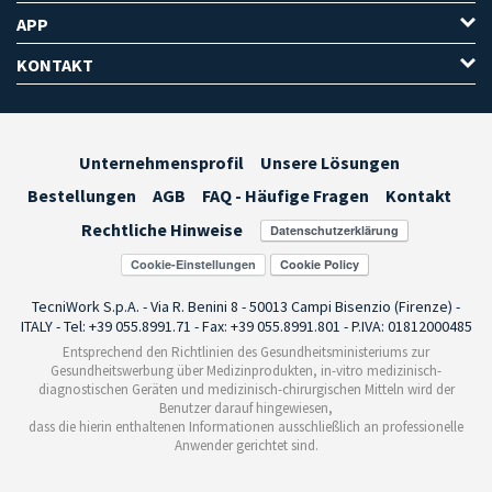
APP
KONTAKT
Unternehmensprofil
Unsere Lösungen
Bestellungen
AGB
FAQ - Häufige Fragen
Kontakt
Rechtliche Hinweise
Cookie-Einstellungen
TecniWork S.p.A. - Via R. Benini 8 - 50013 Campi Bisenzio (Firenze) -
ITALY - Tel: +39 055.8991.71 - Fax: +39 055.8991.801 - P.IVA: 01812000485
Entsprechend den Richtlinien des Gesundheitsministeriums zur
Gesundheitswerbung über Medizinprodukten, in-vitro medizinisch-
diagnostischen Geräten und medizinisch-chirurgischen Mitteln wird der
Benutzer darauf hingewiesen,
dass die hierin enthaltenen Informationen ausschließlich an professionelle
Anwender gerichtet sind.