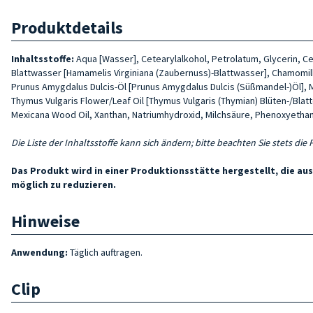
Produktdetails
Inhaltsstoffe:
Aqua [Wasser], Cetearylalkohol, Petrolatum, Glycerin, Ce
Blattwasser [Hamamelis Virginiana (Zaubernuss)-Blattwasser], Chamomilla
Prunus Amygdalus Dulcis-Öl [Prunus Amygdalus Dulcis (Süßmandel-)Öl], Me
Thymus Vulgaris Flower/Leaf Oil [Thymus Vulgaris (Thymian) Blüten-/Blatt
Mexica­na Wood Oil, Xanthan, Natriumhydroxid, Milchsäure, Phenoxyethanol,
Die Liste der Inhaltsstoffe kann sich ändern; bitte beachten Sie stets die
Das Produkt wird in einer Produktionsstätte hergestellt, die a
möglich zu reduzieren.
Hinweise
Anwendung:
Täglich auftragen.
Clip