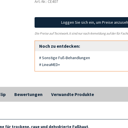
Art.-Nr.: CE407
Loggen Sie sich ein, um Preise anzuse
Die Preise auf Tecniwork.it sind nur nach Anmeldung auf der für Fach
Noch zu entdecken:
# Sonstige Fuß-Behandlungen
# LineaMED+
lip
Bewertungen
Verwandte Produkte
e für trockene, raue und dehydrierte Fußhaut
.