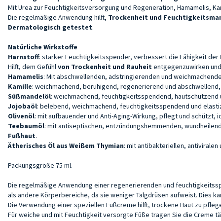
Mit Urea zur Feuchtigkeitsversorgung und Regeneration, Hamamelis, Kam
Die regelmäßige Anwendung hilft,
Trockenheit und Feuchtigkeitsma
Dermatologisch getestet
.
Natürliche Wirkstoffe
Harnstoff
: starker Feuchtigkeitsspender, verbessert die Fähigkeit der
Hilft, dem Gefühl
von Trockenheit und Rauheit
entgegenzuwirken und d
Hamamelis
: Mit abschwellenden, adstringierenden und weichmachenden
Kamille
: weichmachend, beruhigend, regenerierend und abschwellend,
Süßmandelöl
: weichmachend, feuchtigkeitsspendend, hautschützend u
Jojobaöl
: belebend, weichmachend, feuchtigkeitsspendend und elastizi
Olivenöl
: mit aufbauender und Anti-Aging-Wirkung, pflegt und schützt, i
Teebaumöl
: mit antiseptischen, entzündungshemmenden, wundheilende
Fußhaut
.
Ätherisches Öl aus Weißem Thymian
: mit antibakteriellen, antivirale
Packungsgröße 75 ml.
Die regelmäßige Anwendung einer regenerierenden und feuchtigkeitsspen
als andere Körperbereiche, da sie weniger Talgdrüsen aufweist. Dies 
Die Verwendung einer speziellen Fußcreme hilft, trockene Haut zu pfleg
Für weiche und mit Feuchtigkeit versorgte Füße tragen Sie die Creme täg