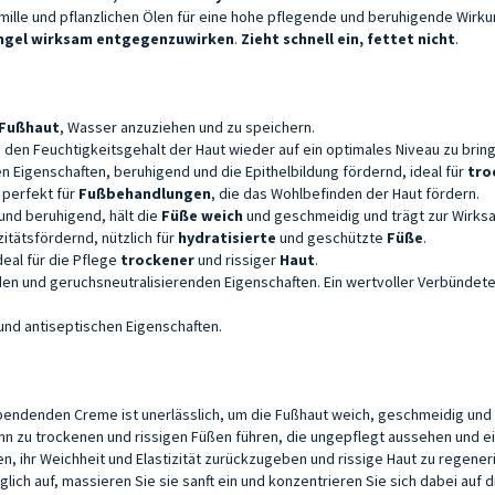
ille und pflanzlichen Ölen für eine hohe pflegende und beruhigende Wirku
ngel wirksam entgegenzuwirken
.
Zieht schnell ein, fettet nicht
.
Fußhaut
, Wasser anzuziehen und zu speichern.
en Feuchtigkeitsgehalt der Haut wieder auf ein optimales Niveau zu brin
 Eigenschaften, beruhigend und die Epithelbildung fördernd, ideal für
tro
 perfekt für
Fußbehandlungen
, die das Wohlbefinden der Haut fördern.
nd beruhigend, hält die
Füße weich
und geschmeidig und trägt zur Wirks
tätsfördernd, nützlich für
hydratisierte
und geschützte
Füße
.
deal für die Pflege
trockener
und rissiger
Haut
.
n und geruchsneutralisierenden Eigenschaften. Ein wertvoller Verbündete
n und antiseptischen Eigenschaften.
denden Creme ist unerlässlich, um die Fußhaut weich, geschmeidig und ge
kann zu trockenen und rissigen Füßen führen, die ungepflegt aussehen un
en, ihr Weichheit und Elastizität zurückzugeben und rissige Haut zu regene
lich auf, massieren Sie sie sanft ein und konzentrieren Sie sich dabei auf 