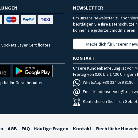
HLUNGEN
NEWSLETTER
Um unsere Newsletter zu abonniere
bestätigen Sie Ihre Datenschutzein
können sie jederzeit modifizieren
Melde dich für unseren news
 Sockets Layer Certificates
KONTAKT
Unsere Kundenbetreuung ist von M
Freitag von 9.00 bis 17.30 Uhr gern f
WhatsApp +39 334 639 8180
p für Ihr Gerät herunter
Email kundenservice@tecniwo
Kontaktieren Sie ihren Gebiet
en
AGB
FAQ - Häufige Fragen
Kontakt
Rechtliche Hinwei