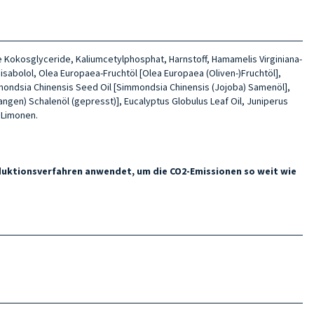
te Kokosglyceride, Kaliumcetylphosphat, Harnstoff, Hamamelis Virginiana-
isabolol, Olea Europaea-Fruchtöl [Olea Europaea (Oliven-)Fruchtöl],
immondsia Chinensis Seed Oil [Simmondsia Chinensis (Jojoba) Samenöl],
rangen) Schalenöl (gepresst)], Eucalyptus Globulus Leaf Oil, Juniperus
, Limonen.
oduktionsverfahren anwendet, um die CO2-Emissionen so weit wie