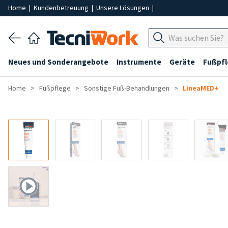
Home
|
Kundenbetreuung
|
Unsere Lösungen
|
Neues und Sonderangebote
Instrumente
Geräte
Fußpf
Home
Fußpflege
Sonstige Fuß-Behandlungen
LineaMED+