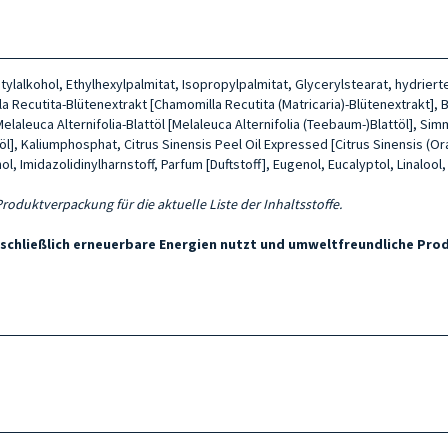
tylalkohol, Ethylhexylpalmitat, Isopropylpalmitat, Glycerylstearat, hydrier
 Recutita-Blütenextrakt [Chamomilla Recutita (Matricaria)-Blütenextrakt], B
laleuca Alternifolia-Blattöl [Melaleuca Alternifolia (Teebaum-)Blattöl], S
öl], Kaliumphosphat, Citrus Sinensis Peel Oil Expressed [Citrus Sinensis (O­
 Imidazolidinylharnstoff, Parfum [Duftstoff], Eugenol, Eucalyptol, Linalool
 Produktverpackung für die aktuelle Liste der Inhaltsstoffe.
usschließlich erneuerbare Energien nutzt und umweltfreundliche Pr