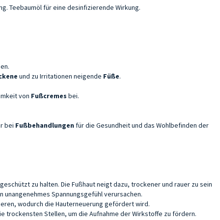
ng. Teebaumöl für eine desinfizierende Wirkung.
gen.
ckene
und zu Irritationen neigende
Füße
.
amkeit von
Fußcremes
bei.
r bei
Fußbehandlungen
für die Gesundheit und das Wohlbefinden der
schützt zu halten. Die Fußhaut neigt dazu, trockener und rauer zu sein
d ein unangenehmes Spannungsgefühl verursachen.
rieren, wodurch die Hauterneuerung gefördert wird.
die trockensten Stellen, um die Aufnahme der Wirkstoffe zu fördern.