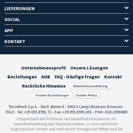
LIEFERUNGEN
SOCIAL
APP
KONTAKT
Unternehmensprofil
Unsere Lösungen
Bestellungen
AGB
FAQ - Häufige Fragen
Kontakt
Rechtliche Hinweise
Cookie-Einstellungen
TecniWork S.p.A. - Via R. Benini 8 - 50013 Campi Bisenzio (Firenze) -
ITALY - Tel: +39 055.8991.71 - Fax: +39 055.8991.801 - P.IVA: 01812000485
Entsprechend den Richtlinien des Gesundheitsministeriums zur
Gesundheitswerbung über Medizinprodukten, in-vitro medizinisch-
diagnostischen Geräten und medizinisch-chirurgischen Mitteln wird der