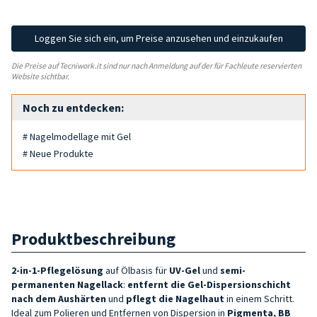
Loggen Sie sich ein, um Preise anzusehen und einzukaufen
Die Preise auf Tecniwork.it sind nur nach Anmeldung auf der für Fachleute reservierten
Website sichtbar.
Noch zu entdecken:
# Nagelmodellage mit Gel
# Neue Produkte
Produktbeschreibung
2-in-1-Pflegelösung
auf Ölbasis für
UV-Gel
und
semi-
permanenten Nagellack
:
entfernt die Gel-Dispersionschicht
nach dem Aushärten
und
pflegt die
Nagelhaut
in einem Schritt.
Ideal zum Polieren und Entfernen von Dispersion in
Pigmenta
, BB