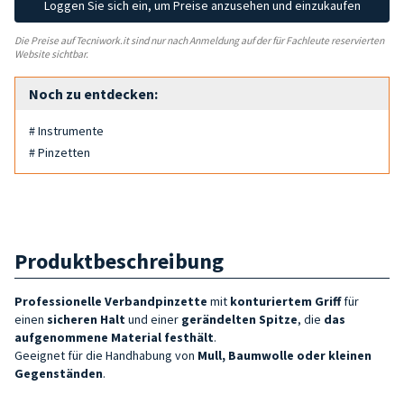
Loggen Sie sich ein, um Preise anzusehen und einzukaufen
Die Preise auf Tecniwork.it sind nur nach Anmeldung auf der für Fachleute reservierten
Website sichtbar.
Noch zu entdecken:
# Instrumente
# Pinzetten
Produktbeschreibung
Professionelle Verbandpinzette
mit
konturiertem Griff
für
einen
sicheren Halt
und einer
gerändelten Spitze
, die
das
aufgenommene Material festhält
.
Geeignet für die Handhabung von
Mull, Baumwolle oder kleinen
Gegenständen
.