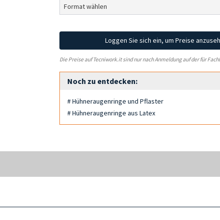
Loggen Sie sich ein, um Preise anzuse
Die Preise auf Tecniwork.it sind nur nach Anmeldung auf der für Fach
Noch zu entdecken:
# Hühneraugenringe und Pflaster
# Hühneraugenringe aus Latex