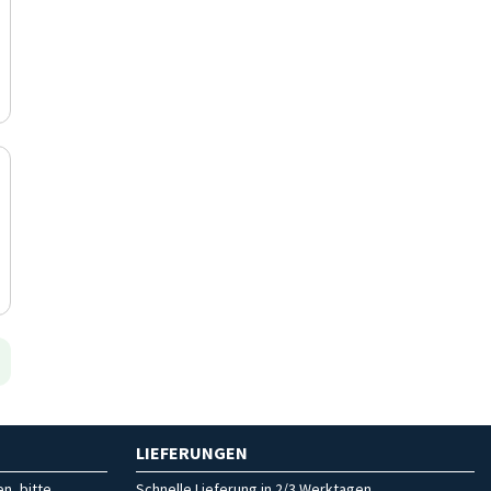
LIEFERUNGEN
n, bitte
Schnelle Lieferung in 2/3 Werktagen.