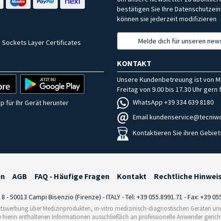
bestätigen Sie Ihre Datenschutzein
können sie jederzeit modifizieren
Melde dich für unseren news
 Sockets Layer Certificates
KONTAKT
Unsere Kundenbetreuung ist von M
Freitag von 9.00 bis 17.30 Uhr gern f
WhatsApp +39 334 639 8180
p für Ihr Gerät herunter
Email kundenservice@tecniwo
Kontaktieren Sie ihren Gebiet
en
AGB
FAQ - Häufige Fragen
Kontakt
Rechtliche Hinwei
i 8 - 50013 Campi Bisenzio (Firenze) - ITALY - Tel: +39 055.8991.71 - Fax: +39 0
tswerbung über Medizinprodukten, in-vitro medizinisch-diagnostischen Geräten und 
e hierin enthaltenen Informationen ausschließlich an professionelle Anwender gericht