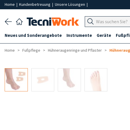
Home
|
Kundenbetreuung
|
Unsere Lösungen
|
Neues und Sonderangebote
Instrumente
Geräte
Fußpf
Home
Fußpflege
Hühneraugenringe und Pflaster
Hühneraug