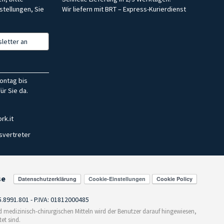
stellungen, Sie
Wir liefern mit BRT – Express-Kurierdienst
letter an
ontag bis
ür Sie da.
rk.it
svertreter
se
Cookie-Einstellungen
55.8991.801 - P.IVA: 01812000485
medizinisch-chirurgischen Mitteln wird der Benutzer darauf hingewiesen,
et sind.