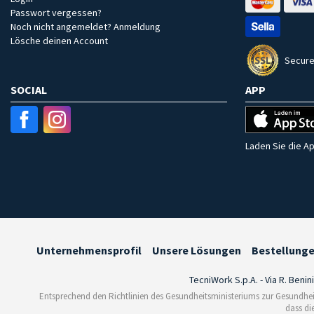
Passwort vergessen?
Noch nicht angemeldet? Anmeldung
Lösche deinen Account
Secure
SOCIAL
APP
Laden Sie die Ap
Unternehmensprofil
Unsere Lösungen
Bestellung
TecniWork S.p.A. - Via R. Benin
Entsprechend den Richtlinien des Gesundheitsministeriums zur Gesundhei
dass di