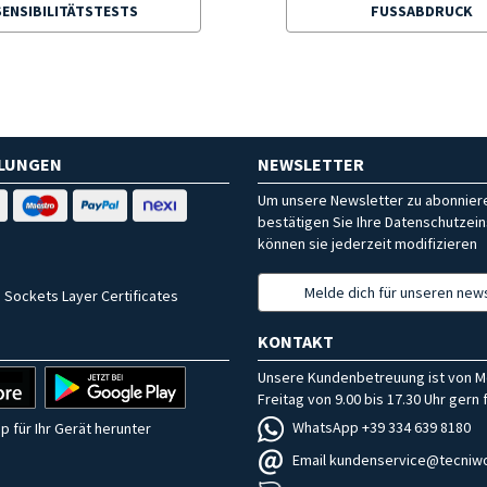
SENSIBILITÄTSTESTS
FUSSABDRUCK
HLUNGEN
NEWSLETTER
Um unsere Newsletter zu abonniere
bestätigen Sie Ihre Datenschutzein
können sie jederzeit modifizieren
Melde dich für unseren news
 Sockets Layer Certificates
KONTAKT
Unsere Kundenbetreuung ist von M
Freitag von 9.00 bis 17.30 Uhr gern f
WhatsApp +39 334 639 8180
p für Ihr Gerät herunter
Email kundenservice@tecniwo