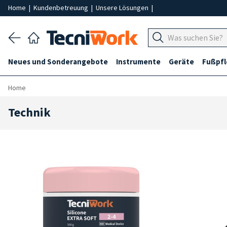
Home
|
Kundenbetreuung
|
Unsere Lösungen
|
Neues und Sonderangebote
Instrumente
Geräte
Fußpf
Home
Technik