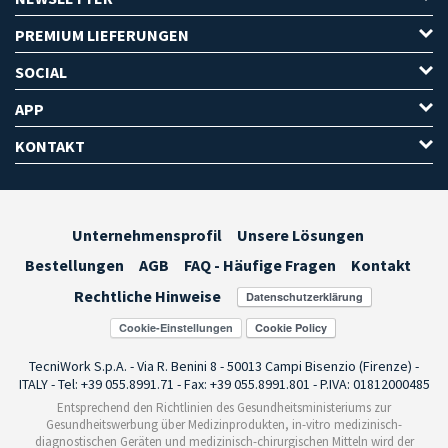
PREMIUM LIEFERUNGEN
SOCIAL
APP
KONTAKT
Unternehmensprofil
Unsere Lösungen
Bestellungen
AGB
FAQ - Häufige Fragen
Kontakt
Rechtliche Hinweise
Cookie-Einstellungen
TecniWork S.p.A. - Via R. Benini 8 - 50013 Campi Bisenzio (Firenze) -
ITALY - Tel: +39 055.8991.71 - Fax: +39 055.8991.801 - P.IVA: 01812000485
Entsprechend den Richtlinien des Gesundheitsministeriums zur
Gesundheitswerbung über Medizinprodukten, in-vitro medizinisch-
diagnostischen Geräten und medizinisch-chirurgischen Mitteln wird der