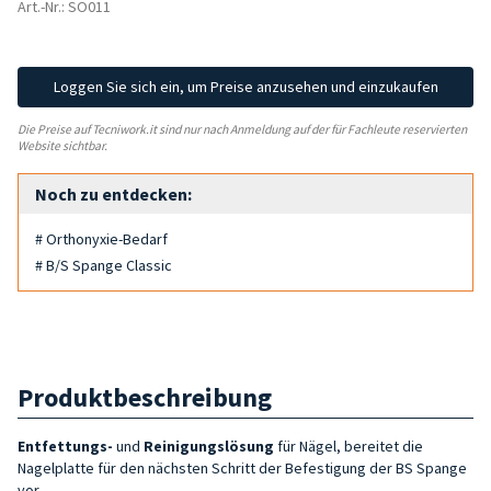
Art.-Nr.: SO011
Loggen Sie sich ein, um Preise anzusehen und einzukaufen
Die Preise auf Tecniwork.it sind nur nach Anmeldung auf der für Fachleute reservierten
Website sichtbar.
Noch zu entdecken:
# Orthonyxie-Bedarf
# B/S Spange Classic
Produktbeschreibung
Entfettungs-
und
Reinigungslösung
für Nägel, bereitet die
Nagelplatte für den nächsten Schritt der Befestigung der BS Spange
vor.