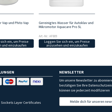
r Vap und Phito Vap
Gereinigtes Wasser für Autoklav und
Mikromotor Aquacare Pro 5L
Art.-Nr.: AF889
sich ein, um Preise
Loggen Sie sich ein, um Preise
 und einzukaufen
anzusehen und einzukaufen
HLUNGEN
NEWSLETTER
Um unsere Newsletter zu abonniere
bestätigen Sie Ihre Datenschutzein
können sie jederzeit modifizieren
Melde dich für unseren news
 Sockets Layer Certificates