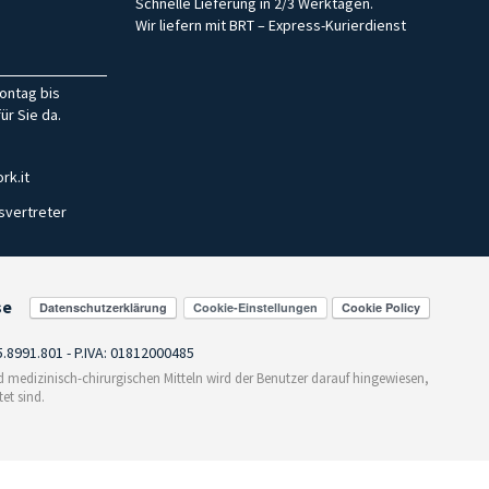
Schnelle Lieferung in 2/3 Werktagen.
Wir liefern mit BRT – Express-Kurierdienst
ontag bis
ür Sie da.
rk.it
svertreter
se
Cookie-Einstellungen
55.8991.801 - P.IVA: 01812000485
medizinisch-chirurgischen Mitteln wird der Benutzer darauf hingewiesen,
et sind.