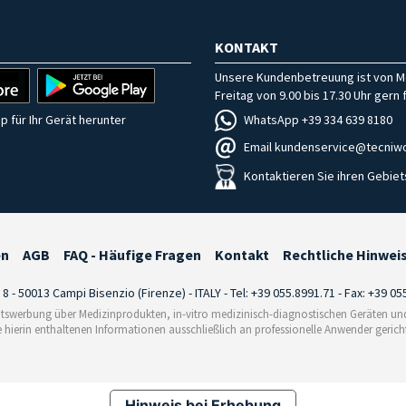
KONTAKT
Unsere Kundenbetreuung ist von M
Freitag von 9.00 bis 17.30 Uhr gern f
WhatsApp +39 334 639 8180
p für Ihr Gerät herunter
Email kundenservice@tecniwo
Kontaktieren Sie ihren Gebiet
en
AGB
FAQ - Häufige Fragen
Kontakt
Rechtliche Hinwei
i 8 - 50013 Campi Bisenzio (Firenze) - ITALY - Tel: +39 055.8991.71 - Fax: +39 0
tswerbung über Medizinprodukten, in-vitro medizinisch-diagnostischen Geräten und 
e hierin enthaltenen Informationen ausschließlich an professionelle Anwender gericht
Hinweis bei Erhebung