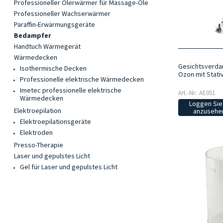
Professioneller Ölerwärmer für Massage-Öle
Professioneller Wachserwärmer
Paraffin-Erwärmungsgeräte
Bedampfer
Handtuch Wärmegerät
Wärmedecken
Gesichtsverda
Isothermische Decken
Ozon mit Stati
Professionelle elektrische Wärmedecken
Imetec professionelle elektrische
Art.-Nr.: AE051
Wärmedecken
Loggen Sie 
Elektroepilation
anzusehen
Elektroepilationsgeräte
Elektroden
Presso-Therapie
Laser und gepulstes Licht
Gel für Laser und gepulstes Licht