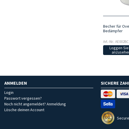
Becher für Ove
Bedämpfer
Art.-Nr.: AE002BC
Loggen Sie 
anzusehen
ANMELDEN
SICHERE ZA
Login
Passwort vergessen?
Noch nicht angemeldet? Anmeldung
Lösche deinen Account
Secure