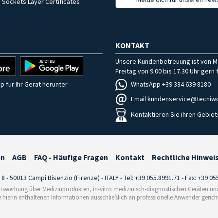
 Sockets Layer Certificates
KONTAKT
Unsere Kundenbetreuung ist von M
Freitag von 9.00 bis 17.30 Uhr gern f
WhatsApp +39 334 639 8180
p für Ihr Gerät herunter
Email kundenservice@tecniwo
Kontaktieren Sie ihren Gebiet
en
AGB
FAQ - Häufige Fragen
Kontakt
Rechtliche Hinwei
i 8 - 50013 Campi Bisenzio (Firenze) - ITALY - Tel: +39 055.8991.71 - Fax: +39 0
tswerbung über Medizinprodukten, in-vitro medizinisch-diagnostischen Geräten und 
e hierin enthaltenen Informationen ausschließlich an professionelle Anwender gericht