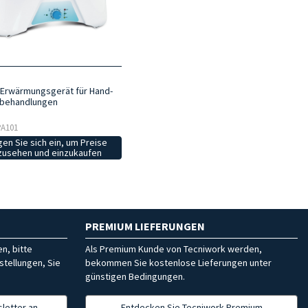
n-Erwärmungsgerät für Hand-
ßbehandlungen
 PA101
en Sie sich ein, um Preise
zusehen und einzukaufen
PREMIUM LIEFERUNGEN
n, bitte
Als Premium Kunde von Tecniwork werden,
stellungen, Sie
bekommen Sie kostenlose Lieferungen unter
günstigen Bedingungen.
letter an
Entdecken Sie Tecniwork Premium