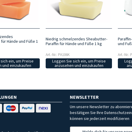
lzendes
Niedrig schmelzendes Sheabutter-
Paraffi
n für Hände und Füße 1
Paraffin für Hände und Füße 1 kg
und Fu
Art.-Nr.: PA106K
Art.-Nr.:
sich ein, um Preise
Loggen Sie sich ein, um Preise
Logg
 und einzukaufen
anzusehen und einzukaufen
an
HLUNGEN
NEWSLETTER
Um unsere Newsletter zu abonniere
bestätigen Sie Ihre Datenschutzein
können sie jederzeit modifizieren
Melde dich für unseren news