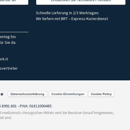
Schnelle Lieferung in 2/3 Werktagen.
Wir liefern mit BRT – Express-Kurierdienst
ontag bis
ür Sie da.
rk.it
svertreter
se
Cookie-Einstellungen
55.8991.801 - P.IVA: 01812000485
medizinisch-chirurgischen Mitteln wird der Benutzer darauf hingewiesen,
et sind.