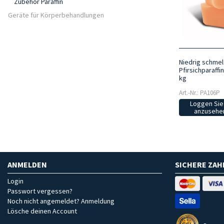
Zubehör Paraffin
Geräte für Körperbehandlungen
Niedrig schme
Pfirsichparaffi
kg
Art.-Nr.: PA106P
Loggen Sie 
anzusehen
ANMELDEN
SICHERE ZA
Login
Passwort vergessen?
Noch nicht angemeldet? Anmeldung
Lösche deinen Account