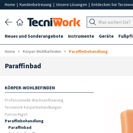
Home
|
Kundenbetreuung
|
Unsere Lösungen
|
Entdecken Sie Tecniwo
Neues und Sonderangebote
Instrumente
Geräte
Fußpf
Home
Körper-Wohlbefinden
Paraffinbehandlung
Paraffinbad
KÖRPER-WOHLBEFINDEN
Professionelle Wachsenthaarung
Tecniwork Körperbehandlungen
Perron Rigot
Paraffinbehandlung
Paraffinbad