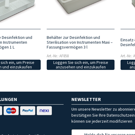
e Desinfektion und
Behälter zur Desinfektion und
Einsatz-
on Instrumenten
Sterilisation von Instrumenten Maxi –
Desinfe
gen 1 L
Fassungsvermögen 3 l
Art.-Nr.: AF858
Art.-Nr.:
sich ein, um Preise
Loggen Sie sich ein, um Preise
Logg
 und einzukaufen
anzusehen und einzukaufen
an
HLUNGEN
NEWSLETTER
Um unsere Newsletter zu abonniere
bestätigen Sie Ihre Datenschutzein
können sie jederzeit modifizieren
Melde dich für unseren news