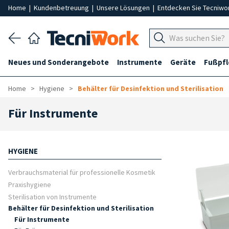
Home
|
Kundenbetreuung
|
Unsere Lösungen
|
Entdecken Sie Tecniwo
Neues und Sonderangebote
Instrumente
Geräte
Fußpf
Home
Hygiene
Behälter für Desinfektion und Sterilisation
Für Instrumente
HYGIENE
Verbrauchsmaterial für professionelle Kosmetik
Praxishygiene
Sterilisation von Instrumente
Behälter für Desinfektion und Sterilisation
Für Instrumente