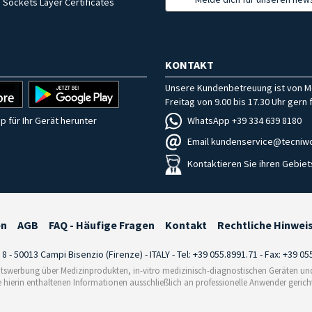
 Sockets Layer Certificates
KONTAKT
Unsere Kundenbetreuung ist von M
Freitag von 9.00 bis 17.30 Uhr gern f
WhatsApp +39 334 639 8180
p für Ihr Gerät herunter
Email kundenservice@tecniwo
Kontaktieren Sie ihren Gebiet
en
AGB
FAQ - Häufige Fragen
Kontakt
Rechtliche Hinwei
i 8 - 50013 Campi Bisenzio (Firenze) - ITALY - Tel: +39 055.8991.71 - Fax: +39 0
tswerbung über Medizinprodukten, in-vitro medizinisch-diagnostischen Geräten und 
e hierin enthaltenen Informationen ausschließlich an professionelle Anwender gericht