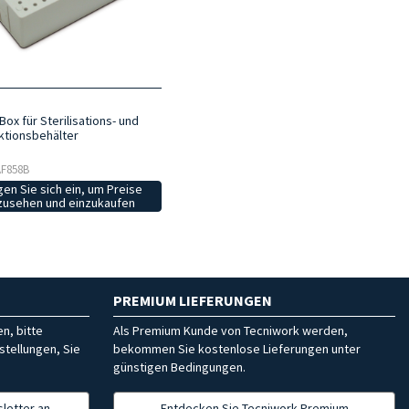
Box für Sterilisations- und
ktionsbehälter
 AF858B
en Sie sich ein, um Preise
zusehen und einzukaufen
PREMIUM LIEFERUNGEN
n, bitte
Als Premium Kunde von Tecniwork werden,
stellungen, Sie
bekommen Sie kostenlose Lieferungen unter
günstigen Bedingungen.
letter an
Entdecken Sie Tecniwork Premium