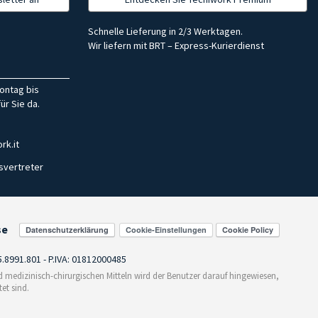
Schnelle Lieferung in 2/3 Werktagen.
Wir liefern mit BRT – Express-Kurierdienst
ontag bis
ür Sie da.
rk.it
svertreter
se
Cookie-Einstellungen
55.8991.801 - P.IVA: 01812000485
medizinisch-chirurgischen Mitteln wird der Benutzer darauf hingewiesen,
et sind.