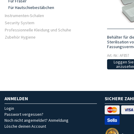
Für Fräser
Für Hautschiebestäbchen
Instrumenten-Schalen
Security System
Professionnelle Kleidung und Schuhe
Zubehör Hygiene
Behälter für di
Sterilisation v
Fassungsvermö
Art.-Nr.: AF857
Loggen Sie 
anzusehen
ANMELDEN
SICHERE ZA
Login
Passwort vergessen?
Noch nicht angemeldet? Anmeldung
Lösche deinen Account