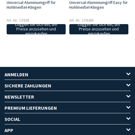
Universal-Aluminiumgriff für
Universal-Aluminiumgriff Easy für
Hohlmeißel-Klingen
Hohlmeißel-Klingen
Art.-Nr.: CF638
Art.-Nr.: CF638A
Loggen Sie sich ein, um
Loggen Sie sich ein, um
Preise anzusehen und
Preise anzusehen und
einzukaufen
einzukaufen
ANMELDEN
SICHERE ZAHLUNGEN
NEWSLETTER
PREMIUM LIEFERUNGEN
SOCIAL
APP