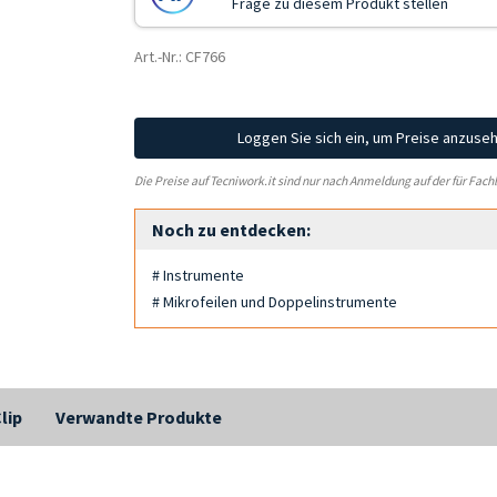
Frage zu diesem Produkt stellen
Art.-Nr.: CF766
Loggen Sie sich ein, um Preise anzuse
Die Preise auf Tecniwork.it sind nur nach Anmeldung auf der für Fach
Noch zu entdecken:
# Instrumente
# Mikrofeilen und Doppelinstrumente
lip
Verwandte Produkte