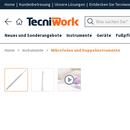
Home
|
Kundenbetreuung
|
Unsere Lösungen
|
Entdecken Sie Tecniwo
Neues und Sonderangebote
Instrumente
Geräte
Fußpf
Home
Instrumente
Mikrofeilen und Doppelinstrumente