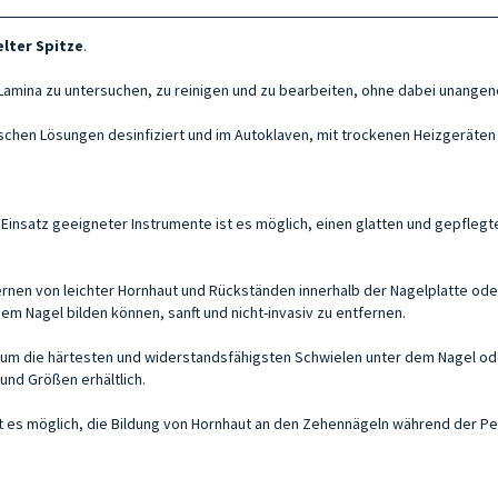
elter Spitze
.
 Lamina zu untersuchen, zu reinigen und zu bearbeiten, ohne dabei unangen
ischen Lösungen desinfiziert und im Autoklaven, mit trockenen Heizgeräten
insatz geeigneter Instrumente ist es möglich, einen glatten und gepflegt
fernen von leichter Hornhaut und Rückständen innerhalb der Nagelplatte o
m Nagel bilden können, sanft und nicht-invasiv zu entfernen.
m die härtesten und widerstandsfähigsten Schwielen unter dem Nagel oder
und Größen erhältlich.
t es möglich, die Bildung von Hornhaut an den Zehennägeln während der Pe