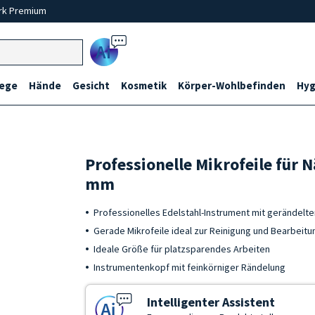
rk Premium
Ai
lege
Hände
Gesicht
Kosmetik
Körper-Wohlbefinden
Hyg
Professionelle Mikrofeile für
mm
Professionelles Edelstahl-Instrument mit gerändelter
Gerade Mikrofeile ideal zur Reinigung und Bearbeitu
Ideale Größe für platzsparendes Arbeiten
Instrumentenkopf mit feinkörniger Rändelung
Intelligenter Assistent