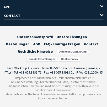
APP
KONTAKT
Unternehmensprofil
Unsere Lösungen
Bestellungen
AGB
FAQ - Häufige Fragen
Kontakt
Rechtliche Hinweise
Cookie-Einstellungen
TecniWork S.p.A. - Via R. Benini 8 - 50013 Campi Bisenzio (Firenze) -
ITALY - Tel: +39 055.8991.71 - Fax: +39 055.8991.801 - P.IVA: 01812000485
Entsprechend den Richtlinien des Gesundheitsministeriums zur
Gesundheitswerbung über Medizinprodukten, in-vitro medizinisch-
diagnostischen Geräten und medizinisch-chirurgischen Mitteln wird der
Benutzer darauf hingewiesen,
dass die hierin enthaltenen Informationen ausschließlich an professionelle
Anwender gerichtet sind.