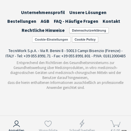
Unternehmensprofil
Unsere Lösungen
Bestellungen
AGB
FAQ - Häufige Fragen
Kontakt
Rechtliche Hinweise
Cookie-Einstellungen
TecniWork S.p.A. - Via R. Benini 8 - 50013 Campi Bisenzio (Firenze) -
ITALY - Tel: +39 055.8991.71 - Fax: +39 055.8991.801 - P.IVA: 01812000485
Entsprechend den Richtlinien des Gesundheitsministeriums zur
Gesundheitswerbung über Medizinprodukten, in-vitro medizinisch-
diagnostischen Geräten und medizinisch-chirurgischen Mitteln wird der
Benutzer darauf hingewiesen,
dass die hierin enthaltenen Informationen ausschließlich an professionelle
Anwender gerichtet sind.
Hinweis bei Erhebung
Anmelden
Wunschliste
Schnell bestellen
€ 0,00