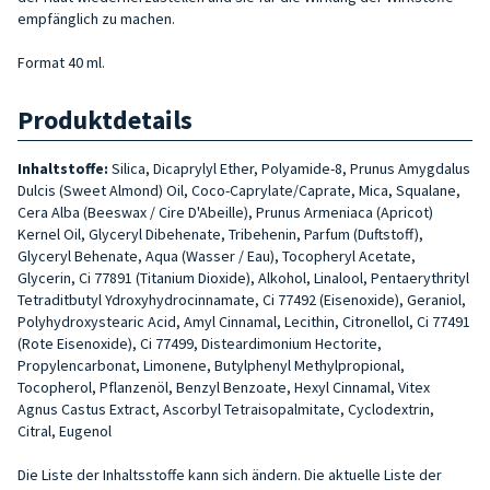
empfänglich zu machen.
Format 40 ml.
Produktdetails
Inhaltstoffe:
Silica, Dicaprylyl Ether, Polyamide-8, Prunus Amygdalus
Dulcis (Sweet Almond) Oil, Coco-Caprylate/Caprate, Mica, Squalane,
Cera Alba (Beeswax / Cire D'Abeille), Prunus Armeniaca (Apricot)
Kernel Oil, Glyceryl Dibehenate, Tribehenin, Parfum (Duftstoff),
Glyceryl Behenate, Aqua (Wasser / Eau), Tocopheryl Acetate,
Glycerin, Ci 77891 (Titanium Dioxide), Alkohol, Linalool, Pentaerythrityl
Tetraditbutyl Ydroxyhydrocinnamate, Ci 77492 (Eisenoxide), Geraniol,
Polyhydroxystearic Acid, Amyl Cinnamal, Lecithin, Citronellol, Ci 77491
(Rote Eisenoxide), Ci 77499, Disteardimonium Hectorite,
Propylencarbonat, Limonene, Butylphenyl Methylpropional,
Tocopherol, Pflanzenöl, Benzyl Benzoate, Hexyl Cinnamal, Vitex
Agnus Castus Extract, Ascorbyl Tetraisopalmitate, Cyclodextrin,
Citral, Eugenol
Die Liste der Inhaltsstoffe kann sich ändern. Die aktuelle Liste der