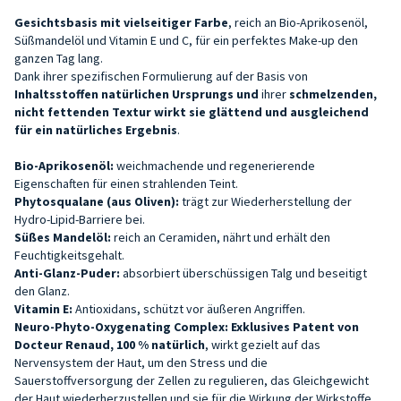
Gesichtsbasis mit vielseitiger Farbe
, reich an Bio-Aprikosenöl,
Süßmandelöl und Vitamin E und C, für ein perfektes Make-up den
ganzen Tag lang.
Dank ihrer spezifischen Formulierung auf der Basis von
Inhaltsstoffen natürlichen Ursprungs und
ihrer
schmelzenden,
nicht fettenden Textur wirkt sie glättend und ausgleichend
für ein natürliches Ergebnis
.
Bio-Aprikosenöl:
weichmachende und regenerierende
Eigenschaften für einen strahlenden Teint.
Phytosqualane (aus Oliven):
trägt zur Wiederherstellung der
Hydro-Lipid-Barriere bei.
Süßes Mandelöl:
reich an Ceramiden, nährt und erhält den
Feuchtigkeitsgehalt.
Anti-Glanz-Puder:
absorbiert überschüssigen Talg und beseitigt
den Glanz.
Vitamin E:
Antioxidans, schützt vor äußeren Angriffen.
Neuro-Phyto-Oxygenating Complex:
Exklusives
Patent
von
Docteur Renaud, 100 % natürlich
, wirkt gezielt auf das
Nervensystem der Haut, um den Stress und die
Sauerstoffversorgung der Zellen zu regulieren, das Gleichgewicht
der Haut wiederherzustellen und sie für die Wirkung der Wirkstoffe