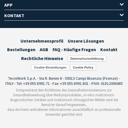
APP
KONTAKT
Unternehmensprofil
Unsere Lösungen
Bestellungen
AGB
FAQ - Häufige Fragen
Kontakt
Rechtliche Hinweise
Cookie-Einstellungen
TecniWork S.p.A. - Via R. Benini 8 - 50013 Campi Bisenzio (Firenze) -
ITALY - Tel: +39 055.8991.71 - Fax: +39 055.8991.801 - P.IVA: 01812000485
Entsprechend den Richtlinien des Gesundheitsministeriums zur
Gesundheitswerbung über Medizinprodukten, in-vitro medizinisch-
diagnostischen Geräten und medizinisch-chirurgischen Mitteln wird der
Benutzer darauf hingewiesen,
dass die hierin enthaltenen Informationen ausschließlich an professionelle
Anwender gerichtet sind.