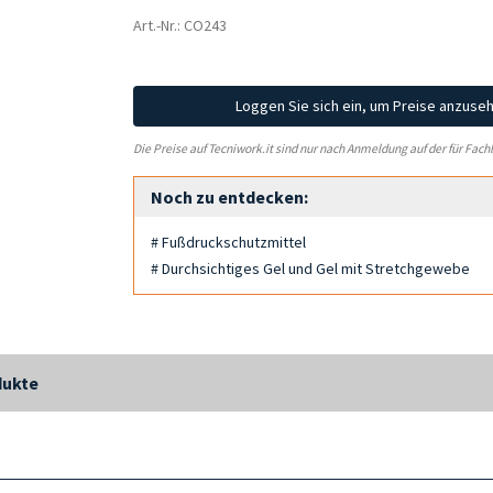
Art.-Nr.: CO243
Loggen Sie sich ein, um Preise anzuse
Die Preise auf Tecniwork.it sind nur nach Anmeldung auf der für Fach
Noch zu entdecken:
# Fußdruckschutzmittel
# Durchsichtiges Gel und Gel mit Stretchgewebe
dukte