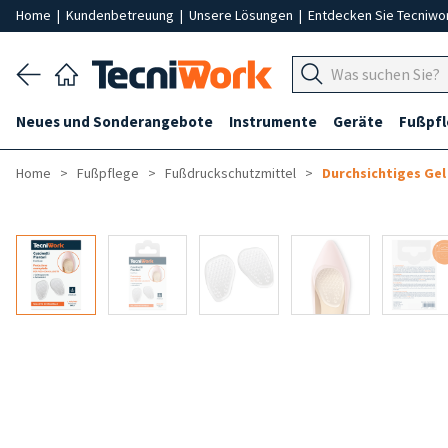
Home
|
Kundenbetreuung
|
Unsere Lösungen
|
Entdecken Sie Tecniwo
Neues und Sonderangebote
Instrumente
Geräte
Fußpf
Home
Fußpflege
Fußdruckschutzmittel
Durchsichtiges Ge