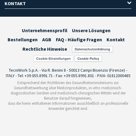
KONTAKT
Unternehmensprofil
Unsere Lösungen
Bestellungen
AGB
FAQ - Häufige Fragen
Kontakt
Rechtliche Hinweise
Cookie-Einstellungen
TecniWork S.p.A. - Via R. Benini 8 - 50013 Campi Bisenzio (Firenze) -
ITALY - Tel: +39 055.8991.71 - Fax: +39 055.8991.801 - P.IVA: 01812000485
Entsprechend den Richtlinien des Gesundheitsministeriums zur
Gesundheitswerbung über Medizinprodukten, in-vitro medizinisch-
diagnostischen Geräten und medizinisch-chirurgischen Mitteln wird der
Benutzer darauf hingewiesen,
dass die hierin enthaltenen Informationen ausschließlich an professionelle
Anwender gerichtet sind.