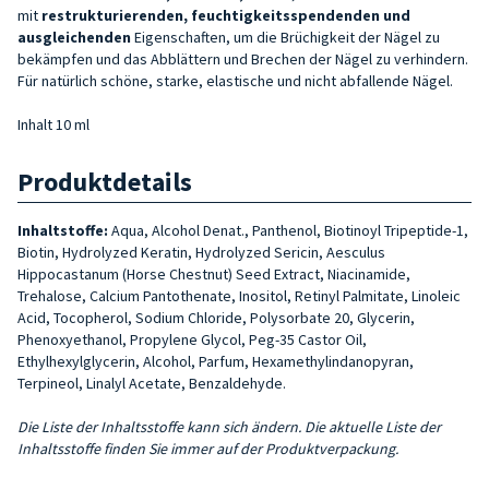
mit
restrukturierenden, feuchtigkeitsspendenden und
ausgleichenden
Eigenschaften, um die Brüchigkeit der Nägel zu
bekämpfen und das Abblättern und Brechen der Nägel zu verhindern.
Für natürlich schöne, starke, elastische und nicht abfallende Nägel.
Inhalt 10 ml
Produktdetails
Inhaltstoffe:
Aqua, Alcohol Denat., Panthenol, Biotinoyl Tripeptide-1,
Biotin, Hydrolyzed Keratin, Hydrolyzed Sericin, Aesculus
Hippocastanum (Horse Chestnut) Seed Extract, Niacinamide,
Trehalose, Calcium Pantothenate, Inositol, Retinyl Palmitate, Linoleic
Acid, Tocopherol, Sodium Chloride, Polysorbate 20, Glycerin,
Phenoxyethanol, Propylene Glycol, Peg-35 Castor Oil,
Ethylhexylglycerin, Alcohol, Parfum, Hexamethylindanopyran,
Terpineol, Linalyl Acetate, Benzaldehyde.
Die Liste der Inhaltsstoffe kann sich ändern. Die aktuelle Liste der
Inhaltsstoffe finden Sie immer auf der Produktverpackung.