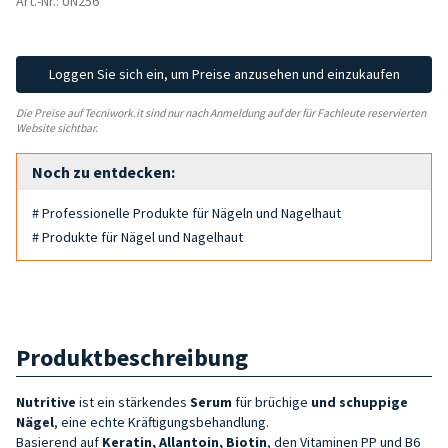
Art.-Nr.: UN256
Loggen Sie sich ein, um Preise anzusehen und einzukaufen
Die Preise auf Tecniwork.it sind nur nach Anmeldung auf der für Fachleute reservierten
Website sichtbar.
Noch zu entdecken:
# Professionelle Produkte für Nägeln und Nagelhaut
# Produkte für Nägel und Nagelhaut
Produktbeschreibung
Nutritive
ist ein stärkendes
Serum
für brüchige
und schuppige
Nägel
, eine echte Kräftigungsbehandlung.
Basierend auf
Keratin, Allantoin, Biotin
, den Vitaminen PP und B6