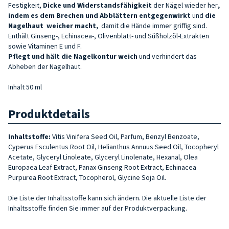
Festigkeit,
Dicke und Widerstandsfähigkeit
der Nägel wieder her
,
indem es dem Brechen und Abblättern entgegenwirkt
und
die
Nagelhaut
weicher macht
,
damit die Hände immer griffig sind.
Enthält Ginseng-, Echinacea-, Olivenblatt- und Süßholzöl-Extrakten
sowie Vitaminen E und F.
Pflegt und hält die Nagelkontur weich
und verhindert das
Abheben der Nagelhaut.
Inhalt 50 ml
Produktdetails
Inhaltstoffe:
Vitis Vinifera Seed Oil, Parfum, Benzyl Benzoate,
Cyperus Esculentus Root Oil, Helianthus Annuus Seed Oil, Tocopheryl
Acetate, Glyceryl Linoleate, Glyceryl Linolenate, Hexanal, Olea
Europaea Leaf Extract, Panax Ginseng Root Extract, Echinacea
Purpurea Root Extract, Tocopherol, Glycine Soja Oil.
Die Liste der Inhaltsstoffe kann sich ändern. Die aktuelle Liste der
Inhaltsstoffe finden Sie immer auf der Produktverpackung.