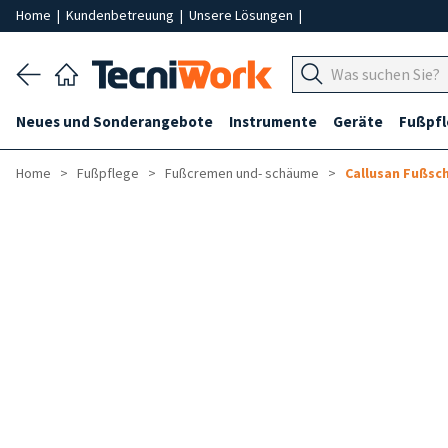
Home
|
Kundenbetreuung
|
Unsere Lösungen
|
Neues und Sonderangebote
Instrumente
Geräte
Fußpf
Home
Fußpflege
Fußcremen und- schäume
Callusan Fußs