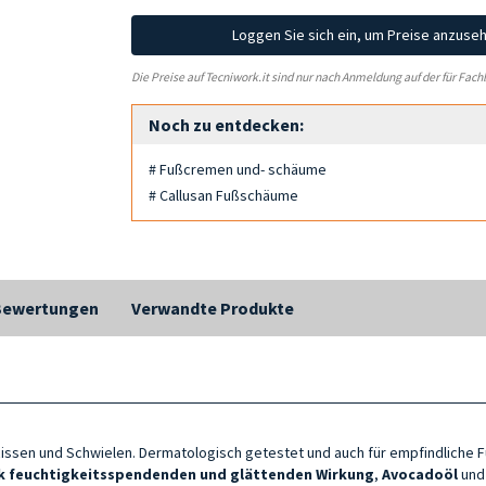
Loggen Sie sich ein, um Preise anzuse
Die Preise auf Tecniwork.it sind nur nach Anmeldung auf der für Fach
Noch zu entdecken:
# Fußcremen und- schäume
# Callusan Fußschäume
Bewertungen
Verwandte Produkte
issen und Schwielen. Dermatologisch getestet und auch für empfindliche 
k feuchtigkeitsspendenden und
glättenden
Wirkung
,
Avocadoöl
un