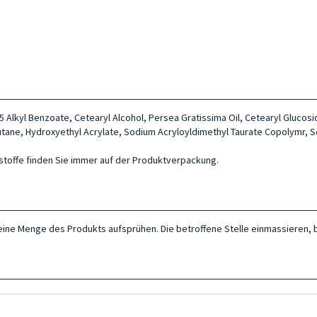
-15 Alkyl Benzoate, Cetearyl Alcohol, Persea Gratissima Oil, Cetearyl Gluco
Butane, Hydroxyethyl Acrylate, Sodium Acryloyldimethyl Taurate Copolymr, S
ltsstoffe finden Sie immer auf der Produktverpackung.
kleine Menge des Produkts aufsprühen. Die betroffene Stelle einmassieren, 