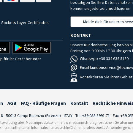
bestätigen Sie Ihre Datenschutzein
können sie jederzeit modifizieren
Melde dich für unseren news
 Sockets Layer Certificates
KONTAKT
Unsere Kundenbetreuung ist von M
Freitag von 9.00 bis 17.30 Uhr gern f
WhatsApp +39 334 639 8180
p für Ihr Gerät herunter
Email kundenservice@tecniwo
Kontaktieren Sie ihren Gebiet
en
AGB
FAQ - Häufige Fragen
Kontakt
Rechtliche Hinwei
i 8 - 50013 Campi Bisenzio (Firenze) - ITALY - Tel: +39 055.8991.71 - Fax: +39 0
tswerbung über Medizinprodukten, in-vitro medizinisch-diagnostischen Geräten und 
e hierin enthaltenen Informationen ausschließlich an professionelle Anwender gericht