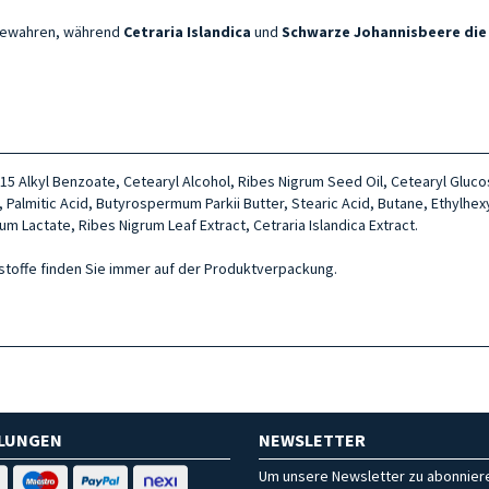
u bewahren, während
Cetraria Islandica
und
Schwarze Johannisbeere
die
2-15 Alkyl Benzoate, Cetearyl Alcohol, Ribes Nigrum Seed Oil, Cetearyl Gluc
Palmitic Acid, Butyrospermum Parkii Butter, Stearic Acid, Butane, Ethylhex
m Lactate, Ribes Nigrum Leaf Extract, Cetraria Islandica Extract.
ltsstoffe finden Sie immer auf der Produktverpackung.
HLUNGEN
NEWSLETTER
Um unsere Newsletter zu abonniere