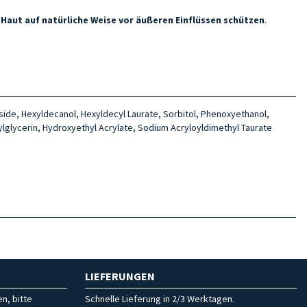
 Haut auf natürliche Weise vor äußeren Einflüssen schützen
.
oside, Hexyldecanol, Hexyldecyl Laurate, Sorbitol, Phenoxyethanol,
ylglycerin, Hydroxyethyl Acrylate, Sodium Acryloyldimethyl Taurate
LIEFERUNGEN
n, bitte
Schnelle Lieferung in 2/3 Werktagen.