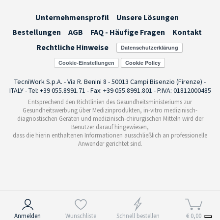
Unternehmensprofil
Unsere Lösungen
Bestellungen
AGB
FAQ - Häufige Fragen
Kontakt
Rechtliche Hinweise
Cookie-Einstellungen
TecniWork S.p.A. - Via R. Benini 8 - 50013 Campi Bisenzio (Firenze) -
ITALY - Tel: +39 055.8991.71 - Fax: +39 055.8991.801 - P.IVA: 01812000485
Entsprechend den Richtlinien des Gesundheitsministeriums zur
Gesundheitswerbung über Medizinprodukten, in-vitro medizinisch-
diagnostischen Geräten und medizinisch-chirurgischen Mitteln wird der
Benutzer darauf hingewiesen,
dass die hierin enthaltenen Informationen ausschließlich an professionelle
Anwender gerichtet sind.
Hinweis bei Erhebung
Anmelden
Wunschliste
Schnell bestellen
€ 0,00