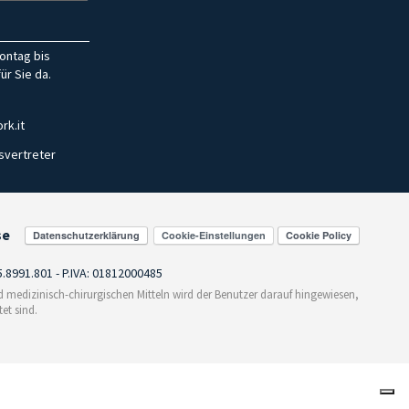
ontag bis
ür Sie da.
rk.it
svertreter
se
Cookie-Einstellungen
55.8991.801 - P.IVA: 01812000485
medizinisch-chirurgischen Mitteln wird der Benutzer darauf hingewiesen,
et sind.