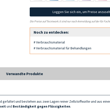
Loggen Sie sich ein, um Preise anzuse
Die Preise auf Tecniwork.it sind nur nach Anmeldung auf der für Fach
Noch zu entdecken:
# Verbrauchsmaterial
# Verbrauchsmaterial für Behandlungen
Verwandte Produkte
d gefaltet und bestehen aus zwei Lagen reiner Zellstoffwatte und aus einer
keit
und
Beständigkeit gegen Flüssigkeiten
.