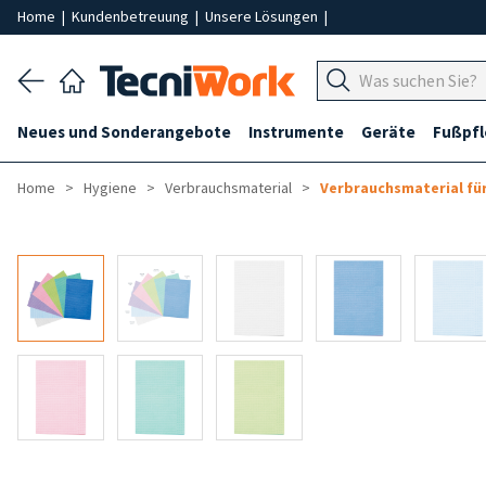
Home
|
Kundenbetreuung
|
Unsere Lösungen
|
Neues und Sonderangebote
Instrumente
Geräte
Fußpf
Home
Hygiene
Verbrauchsmaterial
Verbrauchsmaterial fü