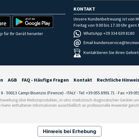
KONTAKT
Unsere Kundenbetreuung ist von M
Freitag von 9.00 bis 17.30 Uhr gern f
WhatsApp +39 334 639 8180
p für Ihr Gerät herunter
Email kundenservice@tecniwo
Kontaktieren Sie ihren Gebiet
en
AGB
FAQ - Häufige Fragen
Kontakt
Rechtliche Hinwei
i 8 - 50013 Campi Bisenzio (Firenze) - ITALY - Tel: +39 055.8991.71 - Fax: +39 0
tswerbung über Medizinprodukten, in-vitro medizinisch-diagnostischen Geräten und 
e hierin enthaltenen Informationen ausschließlich an professionelle Anwender gericht
Hinweis bei Erhebung