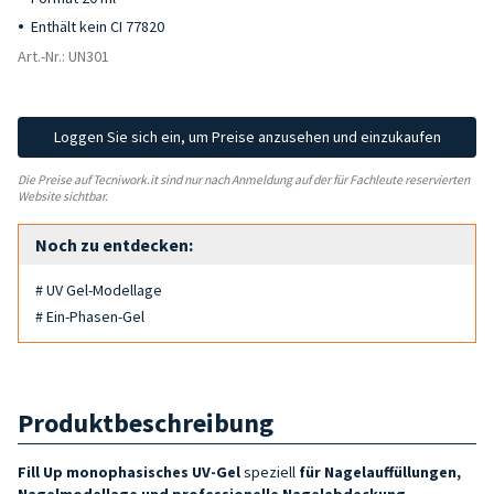
Enthält kein CI 77820
Art.-Nr.: UN301
Loggen Sie sich ein, um Preise anzusehen und einzukaufen
Die Preise auf Tecniwork.it sind nur nach Anmeldung auf der für Fachleute reservierten
Website sichtbar.
Noch zu entdecken:
# UV Gel-Modellage
# Ein-Phasen-Gel
Produktbeschreibung
Fill Up monophasisches UV-Gel
speziell
für Nagelauffüllungen,
Nagelmodellage und professionelle Nagelabdeckung
.