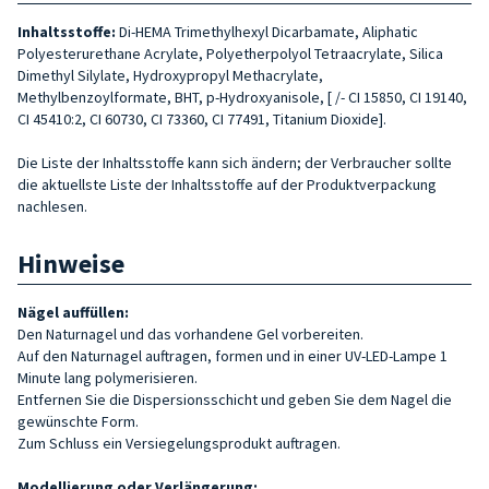
Inhaltsstoffe:
Di-HEMA Trimethylhexyl Dicarbamate, Aliphatic
Polyesterurethane Acrylate, Polyetherpolyol Tetraacrylate, Silica
Dimethyl Silylate, Hydroxypropyl Methacrylate,
Methylbenzoylformate, BHT, p-Hydroxyanisole, [ /- CI 15850, CI 19140,
CI 45410:2, CI 60730, CI 73360, CI 77491, Titanium Dioxide].
Die Liste der Inhaltsstoffe kann sich ändern; der Verbraucher sollte
die aktuellste Liste der Inhaltsstoffe auf der Produktverpackung
nachlesen.
Hinweise
Nägel auffüllen
:
Den Naturnagel und das vorhandene Gel vorbereiten.
Auf den Naturnagel auftragen, formen und in einer UV-LED-Lampe 1
Minute lang polymerisieren.
Entfernen Sie die Dispersionsschicht und geben Sie dem Nagel die
gewünschte Form.
Zum Schluss ein Versiegelungsprodukt auftragen.
Modellierung oder Verlängerung: