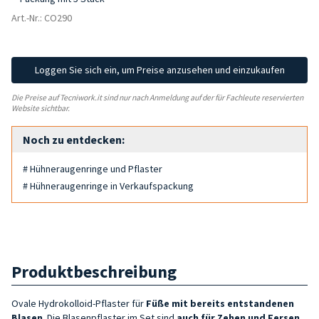
Art.-Nr.: CO290
Loggen Sie sich ein, um Preise anzusehen und einzukaufen
Die Preise auf Tecniwork.it sind nur nach Anmeldung auf der für Fachleute reservierten
Website sichtbar.
Noch zu entdecken:
# Hühneraugenringe und Pflaster
# Hühneraugenringe in Verkaufspackung
Produktbeschreibung
Ovale Hydrokolloid-Pflaster für
Füße mit bereits entstandenen
Blasen
. Die Blasenpflaster im Set sind
auch für Zehen und Fersen