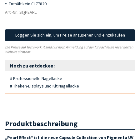
Enthält kein CI 77820
Art.-Nr.: SQPEARL
Loggen Sie sich ein, um Preise anzusehen und einzukaufen
Die Preise auf Tecniwork.it sind nur nach Anmeldung auf der für Fachleute reservierten
Website sichtbar.
Noch zu entdecken:
# Professionelle Nagellacke
# Theken-Displays und Kit Nagellacke
Produktbeschreibung
„Pearl Effect“ ist die neue Capsule Collection von Pigmenta UV