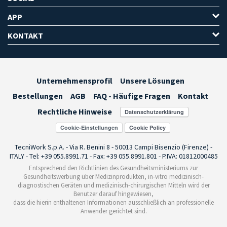
APP
KONTAKT
Unternehmensprofil
Unsere Lösungen
Bestellungen
AGB
FAQ - Häufige Fragen
Kontakt
Rechtliche Hinweise
Cookie-Einstellungen
TecniWork S.p.A. - Via R. Benini 8 - 50013 Campi Bisenzio (Firenze) -
ITALY - Tel: +39 055.8991.71 - Fax: +39 055.8991.801 - P.IVA: 01812000485
Entsprechend den Richtlinien des Gesundheitsministeriums zur
Gesundheitswerbung über Medizinprodukten, in-vitro medizinisch-
diagnostischen Geräten und medizinisch-chirurgischen Mitteln wird der
Benutzer darauf hingewiesen,
dass die hierin enthaltenen Informationen ausschließlich an professionelle
Anwender gerichtet sind.