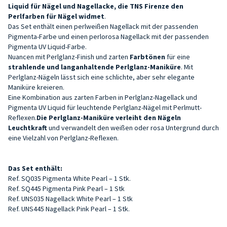
Liquid für Nägel und Nagellacke, die
TNS Firenze den
Perlfarben für Nägel
widmet
.
Das Set enthält einen perlweißen Nagellack mit der passenden
Pigmenta-Farbe und einen perlorosa Nagellack mit der passenden
Pigmenta UV Liquid-Farbe.
Nuancen mit Perlglanz-Finish und zarten
Farbtönen
für eine
strahlende und langanhaltende Perlglanz-Maniküre
. Mit
Perlglanz-Nägeln lässt sich eine schlichte, aber sehr elegante
Maniküre kreieren.
Eine Kombination aus zarten Farben in Perlglanz-Nagellack und
Pigmenta UV Liquid für leuchtende Perlglanz-Nägel mit Perlmutt-
Reflexen.
Die Perlglanz-Maniküre
verleiht den Nägeln
Leuchtkraft
und verwandelt den weißen oder rosa Untergrund durch
eine Vielzahl von Perlglanz-Reflexen.
Das Set enthält:
Ref. SQ035 Pigmenta White Pearl – 1 Stk.
Ref. SQ445 Pigmenta Pink Pearl – 1 Stk
Ref. UNS035 Nagellack White Pearl – 1 Stk
Ref. UNS445 Nagellack Pink Pearl – 1 Stk.