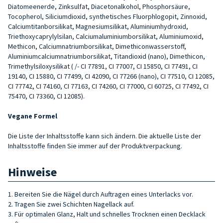
Diatomeenerde, Zinksulfat, Diacetonalkohol, Phosphorsäure,
Tocopherol, Siliciumdioxid, synthetisches Fluorphlogopit, Zinnoxid,
Calciumtitanborsilikat, Magnesiumsilikat, Aluminiumhydroxid,
Triethoxycaprylylsilan, Calciumaluminiumborsilikat, Aluminiumoxid,
Methicon, Calciumnatriumborsilikat, Dimethiconwasserstoff,
Aluminiumcalciumnatriumborsilikat, Titandioxid (nano), Dimethicon,
Trimethylsiloxysilikat ( /- CI 77891, CI 77007, CI 15850, CI 77491, CI
19140, CI 15880, CI 77499, CI 42090, CI 77266 (nano), CI 77510, CI 12085,
CI 77742, CI 74160, CI 77163, CI 74260, CI 77000, CI 60725, CI 77492, CI
75470, CI 73360, CI 12085).
Vegane Formel
Die Liste der Inhaltsstoffe kann sich ändern. Die aktuelle Liste der
Inhaltsstoffe finden Sie immer auf der Produktverpackung.
Hinweise
1. Bereiten Sie die Nägel durch Auftragen eines Unterlacks vor.
2. Tragen Sie zwei Schichten Nagellack auf.
3. Für optimalen Glanz, Halt und schnelles Trocknen einen Decklack