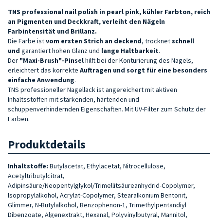
TNS professional nail polish in pearl pink, kühler Farbton, reich
an Pigmenten und Deckkraft, verleiht den Nägeln
Farbintensität und Brillanz.
Die Farbe ist
vom ersten Strich an deckend
, trocknet
schnell
und
garantiert hohen Glanz und
lange Haltbarkeit
.
Der
"Maxi-Brush"-Pinsel
hilft bei der Konturierung des Nagels,
erleichtert das korrekte
Auftragen und sorgt für eine besonders
einfache Anwendung
.
TNS professioneller Nagellack ist angereichert mit aktiven
Inhaltsstoffen mit stärkenden, härtenden und
schuppenverhindernden Eigenschaften. Mit UV-Filter zum Schutz der
Farben.
Produktdetails
Inhaltstoffe:
Butylacetat, Ethylacetat, Nitrocellulose,
Acetyltributylcitrat,
Adipinsäure/Neopentylglykol/Trimellitsäureanhydrid-Copolymer,
Isopropylalkohol, Acrylat-Copolymer, Stearalkonium Bentonit,
Glimmer, N-Butylalkohol, Benzophenon-1, Trimethylpentandiyl
Dibenzoate, Algenextrakt, Hexanal, Polyvinylbutyral, Mannitol,