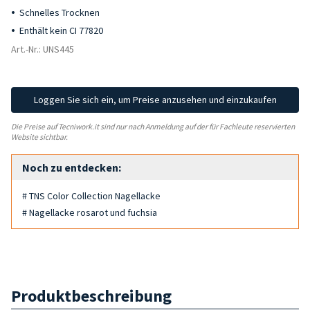
Schnelles Trocknen
Enthält kein CI 77820
Art.-Nr.: UNS445
Loggen Sie sich ein, um Preise anzusehen und einzukaufen
Die Preise auf Tecniwork.it sind nur nach Anmeldung auf der für Fachleute reservierten
Website sichtbar.
Noch zu entdecken:
# TNS Color Collection Nagellacke
# Nagellacke rosarot und fuchsia
Produktbeschreibung