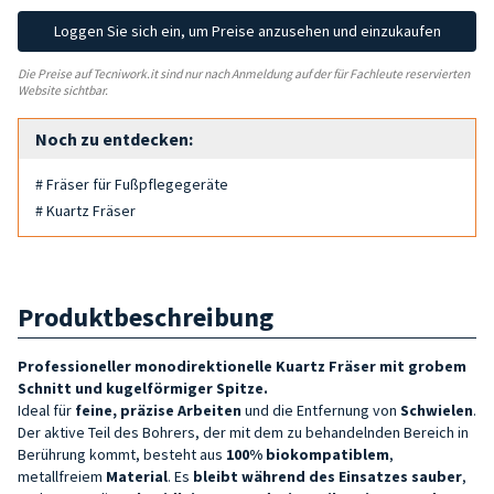
Loggen Sie sich ein, um Preise anzusehen und einzukaufen
Die Preise auf Tecniwork.it sind nur nach Anmeldung auf der für Fachleute reservierten
Website sichtbar.
Noch zu entdecken:
# Fräser für Fußpflegegeräte
# Kuartz Fräser
Produktbeschreibung
Professioneller monodirektionelle Kuartz Fräser mit
grobem
Schnitt und kugelförmiger Spitze
.
Ideal für
feine,
präzise
Arbeiten
und die Entfernung von
Schwielen
.
Der aktive Teil des Bohrers, der mit dem zu behandelnden Bereich in
Berührung kommt, besteht aus
100% biokompatiblem
,
metallfreiem
Material
. Es
bleibt während des Einsatzes sauber
,