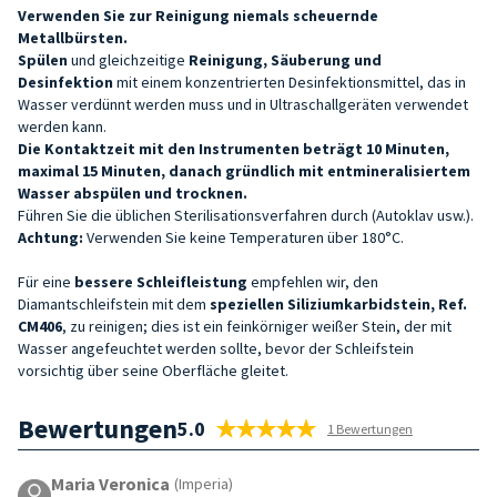
Verwenden Sie zur Reinigung niemals scheuernde
Metallbürsten.
Spülen
und gleichzeitige
Reinigung, Säuberung und
Desinfektion
mit einem konzentrierten Desinfektionsmittel, das in
Wasser verdünnt werden muss und in Ultraschallgeräten verwendet
werden kann.
Die Kontaktzeit mit den Instrumenten beträgt 10 Minuten,
maximal 15 Minuten, danach gründlich mit entmineralisiertem
Wasser abspülen und trocknen.
Führen Sie die üblichen Sterilisationsverfahren durch (Autoklav usw.).
Achtung:
Verwenden Sie keine Temperaturen über 180°C.
Für eine
bessere Schleifleistung
empfehlen wir, den
Diamantschleifstein mit dem
speziellen Siliziumkarbidstein, Ref.
CM406
, zu reinigen; dies ist ein feinkörniger weißer Stein, der mit
Wasser angefeuchtet werden sollte, bevor der Schleifstein
vorsichtig über seine Oberfläche gleitet.
Bewertungen
5.0
1 Bewertungen
Maria Veronica
(Imperia)