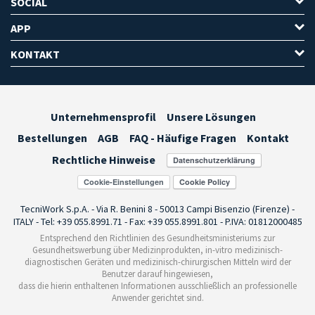
SOCIAL
APP
KONTAKT
Unternehmensprofil
Unsere Lösungen
Bestellungen
AGB
FAQ - Häufige Fragen
Kontakt
Rechtliche Hinweise
Cookie-Einstellungen
TecniWork S.p.A. - Via R. Benini 8 - 50013 Campi Bisenzio (Firenze) -
ITALY - Tel: +39 055.8991.71 - Fax: +39 055.8991.801 - P.IVA: 01812000485
Entsprechend den Richtlinien des Gesundheitsministeriums zur
Gesundheitswerbung über Medizinprodukten, in-vitro medizinisch-
diagnostischen Geräten und medizinisch-chirurgischen Mitteln wird der
Benutzer darauf hingewiesen,
dass die hierin enthaltenen Informationen ausschließlich an professionelle
Anwender gerichtet sind.