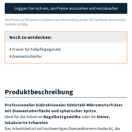
Loggen Sie sich ein, um Preise anzusehen und einzukaufen
Die Preise auf Tecniwork.it sind nur nach Anmeldung auf der für Fachleute reservierten
Website sichtbar.
Noch zu entdecken:
# Fräser für Fußpflegegeräte
# Diamantschleifer
Produktbeschreibung
Professioneller bidirektionaler Edelstahl-Mikromotorfräser
mit Diamantoberfläche und sphärischer Spitze
.
Ideal für die Arbeit im
Nagelbettgewölbe
oder für
kleine,
lokalisierte Schwielen
.
Das Arbeitsteil ist mit hochwertigen Diamantkörnern bedeckt, die