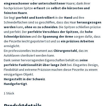
eingewachsener oder unterschnittener
Haare; dank ihrer
hochpräzisen Spitze
erfasst
sie
selbst die kürzesten und
feinsten Haare
.
Sie liegt
perfekt und
kontrolliert
in der
Hand
und ihre
Schneideflächen sind so geschliffen, dass das Haar
herausgezogen
werden
kann
, ohne es zu schneiden
. Die Spitzen schließen präzise
und perfekt. Der
perfekte Verschluss der Spitzen
, die
hohe
Schneidpräzision
und die
Spannung der Arme
sorgen dafür, dass
die Pinzette leicht gepolstert ist und so
ein präzises Arbeiten
ermöglicht.
Ein professionelles Instrument aus
Chirurgenstahl
, das im
Autoklaven sterilisiert werden kann.
Dank seiner hervorragenden Eigenschaften behält es
seine
perfekte Funktionalität über lange Zeit
bei. Elegantes Design,
Flexibilität und extreme Präzision machen diese Pinzette zu einem
einzigartigen Objekt.
Hergestellt in der Schweiz
.
Handgefertigt
.
1 Stück
Produktdetails