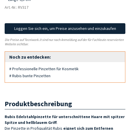
Art.-Nr.: RV317
Loggen Sie sich ein, um Preise anzusehen und einzukaufen
Die Preise auf Tecniwork.it sind nur nach Anmeldung auf der für Fachleute reservierten
Website sichtbar.
Noch zu entdecken:
# Professionelle Pinzetten für Kosmetik
# Rubis bunte Pinzetten
Produktbeschreibung
Rubis Edelstahlpinzette für unterschnittene Haare mit spitzer
Spitze und hellblauem Griff
.
Die Pinzette in Profiqualität
Rubis
eignet sich zum Entfernen