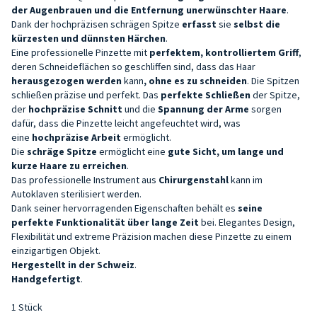
der Augenbrauen und die Entfernung unerwünschter Haare
.
Dank der hochpräzisen schrägen Spitze
erfasst
sie
selbst die
kürzesten und dünnsten Härchen
.
Eine professionelle Pinzette mit
perfektem,
kontrolliertem
Griff
,
deren Schneideflächen so geschliffen sind, dass das Haar
herausgezogen werden
kann
, ohne es zu schneiden
. Die Spitzen
schließen präzise und perfekt. Das
perfekte Schließen
der Spitze,
der
hochpräzise Schnitt
und die
Spannung der Arme
sorgen
dafür, dass die Pinzette leicht angefeuchtet wird, was
eine
hochpräzise Arbeit
ermöglicht.
Die
schräge Spitze
ermöglicht eine
gute Sicht, um lange und
kurze Haare zu erreichen
.
Das professionelle Instrument aus
Chirurgenstahl
kann im
Autoklaven sterilisiert werden.
Dank seiner hervorragenden Eigenschaften behält es
seine
perfekte Funktionalität über lange Zeit
bei. Elegantes Design,
Flexibilität und extreme Präzision machen diese Pinzette zu einem
einzigartigen Objekt.
Hergestellt in der Schweiz
.
Handgefertigt
.
1 Stück