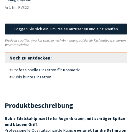
Art.-Nr.: RV322
Loggen Sie sich ein, um Preise anzusehen und einzukaufen
Die Preise auf Tecniwork.it sind nur nach Anmeldung auf der für Fachleute reservierten
Website sichtbar.
Noch zu entdecken:
# Professionelle Pinzetten für Kosmetik
# Rubis bunte Pinzetten
Produktbeschreibung
Rubis Edelstahlpinzette
für
Augenbrauen
,
mit schräger Spitze
und blauem Griff
.
Professionelle Qualitätspinzette Rubis
geeignet für die Definition