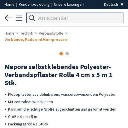
Home
|
Kundenbetreuung
|
Unsere Lösungen
Home
Technik
Verbandstoffe
Verbände, Pads und Kompressen
Mepore selbstklebendes Polyester-
Verbandspflaster Rolle 4 cm x 5 m 1
Stk.
Klebepflaster aus dehnbarem, wasserabweisendem Polyester
Mit zentralem Wundkissen
Kann auf die richtige Größe zugeschnitten und geformt werden
Größe 4 cm x 5 m
Packungsgröße 1 Stück