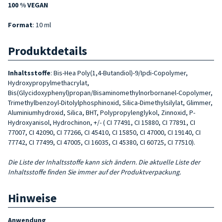
100 % VEGAN
Format
: 10 ml
Produktdetails
Inhaltsstoffe
: Bis-Hea Poly(1,4-Butandiol)-9/Ipdi-Copolymer,
Hydroxypropylmethacrylat,
Bis(Glycidoxyphenyl)propan/Bisaminomethylnorbornanel-Copolymer,
Trimethylbenzoyl-Ditolylphosphinoxid, Silica-Dimethylsilylat, Glimmer,
Aluminiumhydroxid, Silica, BHT, Polypropylenglykol, Zinnoxid, P-
Hydroxyanisol, Hydrochinon, +/- ( CI 77491, CI 15880, CI 77891, CI
77007, CI 42090, CI 77266, CI 45410, CI 15850, CI 47000, CI 19140, CI
77742, CI 77499, CI 47005, CI 16035, CI 45380, CI 60725, CI 77510).
Die Liste der Inhaltsstoffe kann sich ändern. Die aktuelle Liste der
Inhaltsstoffe finden Sie immer auf der Produktverpackung.
Hinweise
Anwendung