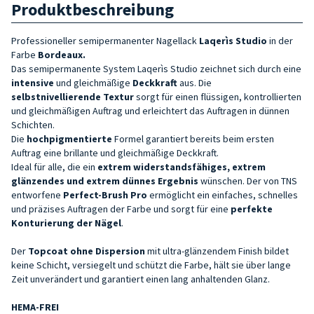
Produktbeschreibung
Professioneller semipermanenter Nagellack
Laqerìs Studio
in der
Farbe
Bordeaux
.
Das semipermanente System Laqerìs Studio zeichnet sich durch eine
intensive
und gleichmäßige
Deckkraft
aus. Die
selbstnivellierende Textur
sorgt für einen flüssigen, kontrollierten
und gleichmäßigen Auftrag und erleichtert das Auftragen in dünnen
Schichten.
Die
hochpigmentierte
Formel garantiert bereits beim ersten
Auftrag eine brillante und gleichmäßige Deckkraft.
Ideal für alle, die ein
extrem widerstandsfähiges, extrem
glänzendes und extrem dünnes
Ergebnis
wünschen. Der von TNS
entworfene
Perfect-Brush Pro
ermöglicht ein einfaches, schnelles
und präzises Auftragen der Farbe und sorgt für eine
perfekte
Konturierung der Nägel
.
Der
Topcoat ohne Dispersion
mit ultra-glänzendem Finish bildet
keine Schicht, versiegelt und schützt die Farbe, hält sie über lange
Zeit unverändert und garantiert einen lang anhaltenden Glanz.
HEMA-FREI