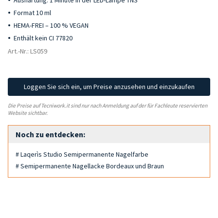
Aushärtung: 1 Minute in der LED-Lampe TNS
Format 10 ml
HEMA-FREI – 100 % VEGAN
Enthält kein CI 77820
Art.-Nr.: LS059
Loggen Sie sich ein, um Preise anzusehen und einzukaufen
Die Preise auf Tecniwork.it sind nur nach Anmeldung auf der für Fachleute reservierten
Website sichtbar.
Noch zu entdecken:
# Laqerìs Studio Semipermanente Nagelfarbe
# Semipermanente Nagellacke Bordeaux und Braun