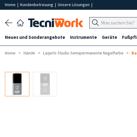
Home
|
Kundenbetreuung
|
Unsere Lösungen
|
Neues und Sonderangebote
Instrumente
Geräte
Fußpf
Home
Hände
Laqerìs Studio Semipermanente Nagelfarbe
Ba