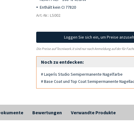
Enthält kein CI 77820
Art.-Nr.: LS002
Loggen Sie sich ein, um Preise anzuse
Die Preise auf Tecniwork.it sind nur nach Anmeldung auf der für Fach
Noch zu entdecken:
# Laqerìs Studio Semipermanente Nagelfarbe
# Base Coat und Top Coat Semipermanente Nagella
Dokumente
Bewertungen
Verwandte Produkte