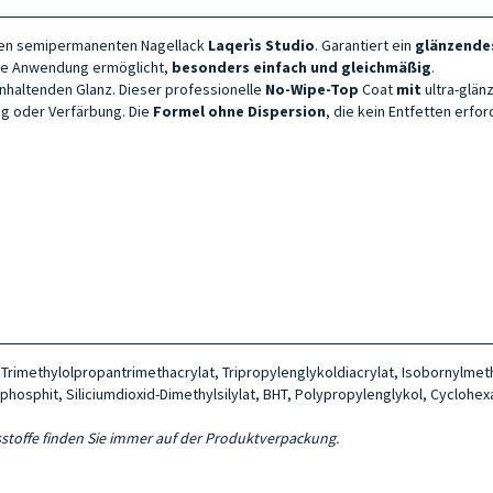
len semipermanenten Nagellack
Laqerìs Studio
. Garantiert ein
glänzendes
erte Anwendung ermöglicht,
besonders einfach und gleichmäßig
.
anhaltenden Glanz. Dieser professionelle
No-Wipe-Top
Coat
mit
ultra-glän
ng oder Verfärbung. Die
Formel ohne Dispersion
, die kein Entfetten erfor
rimethylolpropantrimethacrylat, Tripropylenglykoldiacrylat, Isobornylmetha
hosphit, Siliciumdioxid-Dimethylsilylat, BHT, Polypropylenglykol, Cyclohe
ltsstoffe finden Sie immer auf der Produktverpackung.