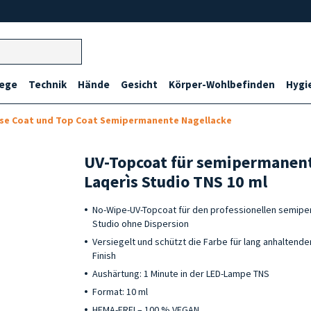
lege
Technik
Hände
Gesicht
Körper-Wohlbefinden
Hygi
se Coat und Top Coat Semipermanente Nagellacke
UV-Topcoat für semipermanen
Laqerìs Studio TNS 10 ml
No-Wipe-UV-Topcoat für den professionellen semipe
Studio ohne Dispersion
Versiegelt und schützt die Farbe für lang anhaltend
Finish
Aushärtung: 1 Minute in der LED-Lampe TNS
Format: 10 ml
HEMA-FREI – 100 % VEGAN