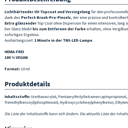
Lichthärtender
UV-Topcoat
und Versiegelung
für den professionel
dank des
Perfect-Brush-Pro-Pinsels
, der eine präzise und kontrolli
Extra glänzender
Top Coat ohne Dispersion für einen intensiven, lang 
Der Glanz bleibt
bis zum Entfernen der Farbe
erhalten, ohne Vergilbu
sofortiges Ergebnis.
Aushärtungszeit:
1 Minute in der TNS-LED-Lampe
.
HEMA-FREI
100 % VEGAN
Format:
10 ml
Produktdetails
Inhaltsstoffe:
Urethanacrylat, Pentaerythrityltetramercaptopropionat, T
Trimethylbenzoyl)phosphinoxid, Hydroxycyclohexylphenylketon, Ethylenp
Die Liste der Inhaltsstoffe kann sich ändern. Die aktuelle Liste der Inha