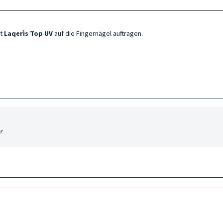
ht
Laqerìs Top UV
auf die Fingernägel auftragen.
r