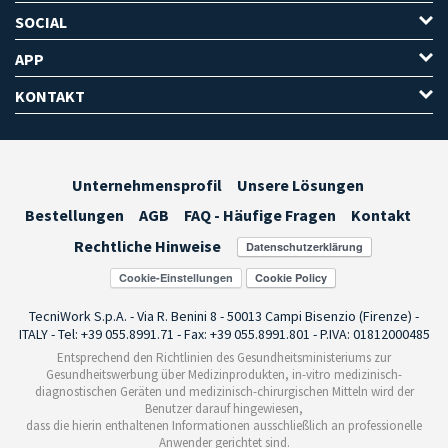
SOCIAL
APP
KONTAKT
Unternehmensprofil
Unsere Lösungen
Bestellungen
AGB
FAQ - Häufige Fragen
Kontakt
Rechtliche Hinweise
Cookie-Einstellungen
TecniWork S.p.A. - Via R. Benini 8 - 50013 Campi Bisenzio (Firenze) -
ITALY - Tel: +39 055.8991.71 - Fax: +39 055.8991.801 - P.IVA: 01812000485
Entsprechend den Richtlinien des Gesundheitsministeriums zur
Gesundheitswerbung über Medizinprodukten, in-vitro medizinisch-
diagnostischen Geräten und medizinisch-chirurgischen Mitteln wird der
Benutzer darauf hingewiesen,
dass die hierin enthaltenen Informationen ausschließlich an professionelle
Anwender gerichtet sind.