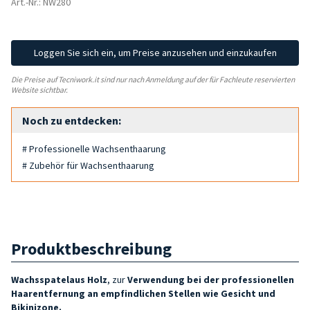
Art.-Nr.: NW280
Loggen Sie sich ein, um Preise anzusehen und einzukaufen
Die Preise auf Tecniwork.it sind nur nach Anmeldung auf der für Fachleute reservierten
Website sichtbar.
Noch zu entdecken:
# Professionelle Wachsenthaarung
# Zubehör für Wachsenthaarung
Produktbeschreibung
Wachsspatel
aus Holz
, zur
Verwendung bei der professionellen
Haarentfernung an empfindlichen Stellen wie
Gesicht und
Bikinizone.