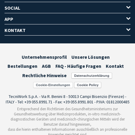
SOCIAL
APP
KONTAKT
Unternehmensprofil
Unsere Lösungen
Bestellungen
AGB
FAQ - Häufige Fragen
Kontakt
Rechtliche Hinweise
Cookie-Einstellungen
TecniWork S.p.A. - Via R. Benini 8 - 50013 Campi Bisenzio (Firenze) -
ITALY - Tel: +39 055.8991.71 - Fax: +39 055.8991.801 - P.IVA: 01812000485
Entsprechend den Richtlinien des Gesundheitsministeriums zur
Gesundheitswerbung über Medizinprodukten, in-vitro medizinisch-
diagnostischen Geräten und medizinisch-chirurgischen Mitteln wird der
Benutzer darauf hingewiesen,
dass die hierin enthaltenen Informationen ausschließlich an professionelle
Anwender gerichtet sind.