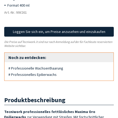
Format 400 ml
Art.-Nr.: NW261
Loggen Sie sich ein, um Preise anzusehen und einzukaufen
Die Preise auf Tecniwork.it sind nur nach Anmeldung auf der für Fachleute reservierten
Website sichtbar.
Noch zu entdecken:
# Professionelle Wachsenthaarung
# Professionelles Epilierwachs
Produktbeschreibung
Tecniwork professionelles fettlösliches Maxima Oro
Epilierwachs
zur Verwendung mit Streifen. Mit fortschrittlicher