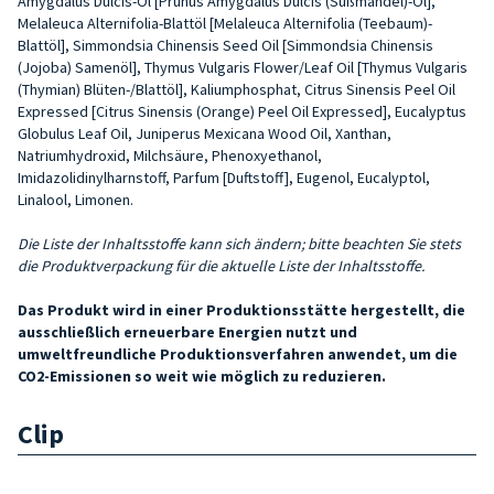
Amygdalus Dulcis-Öl [Prunus Amygdalus Dulcis (Süßmandel)-Öl],
Melaleuca Alternifolia-Blattöl [Melaleuca Alternifolia (Teebaum)-
Blattöl], Simmondsia Chinensis Seed Oil [Simmondsia Chinensis
(Jojoba) Samenöl], Thymus Vulgaris Flower/Leaf Oil [Thymus Vulgaris
(Thymian) Blüten-/Blattöl], Kaliumphosphat, Citrus Sinensis Peel Oil
Expressed [Citrus Sinensis (Oran­ge) Peel Oil Expressed], Eucalyptus
Globulus Leaf Oil, Juniperus Mexica­na Wood Oil, Xanthan,
Natriumhydroxid, Milchsäure, Phenoxyethanol,
Imidazolidinylharnstoff, Parfum [Duftstoff], Eugenol, Eucalyptol,
Linalool, Limonen.
Die Liste der Inhaltsstoffe kann sich ändern; bitte beachten Sie stets
die Produktverpackung für die aktuelle Liste der Inhaltsstoffe.
Das Produkt wird in einer Produktionsstätte hergestellt, die
ausschließlich erneuerbare Energien nutzt und
umweltfreundliche Produktionsverfahren anwendet, um die
CO2-Emissionen so weit wie möglich zu reduzieren.
Clip