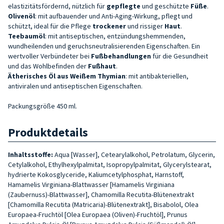
elastizitätsfördernd, nützlich für
gepflegte
und geschützte
Füße
.
Olivenöl
: mit aufbauender und Anti-Aging-Wirkung, pflegt und
schützt, ideal für die Pflege
trockener
und rissiger
Haut
.
Teebaumöl
: mit antiseptischen, entzündungshemmenden,
wundheilenden und geruchsneutralisierenden Eigenschaften. Ein
wertvoller Verbündeter bei
Fußbehandlungen
für die Gesundheit
und das Wohlbefinden der
Fußhaut
.
Ätherisches Öl aus Weißem Thymian
: mit antibakteriellen,
antiviralen und antiseptischen Eigenschaften.
Packungsgröße 450 ml.
Produktdetails
Inhaltsstoffe:
Aqua [Wasser], Cetearylalkohol, Petrolatum, Glycerin,
Cetylalkohol, Ethylhexylpalmitat, Isopropylpalmitat, Glycerylstearat,
hydrierte Kokosglyceride, Kaliumcetylphosphat, Harnstoff,
Hamamelis Virginiana-Blattwasser [Hamamelis Virginiana
(Zaubernuss)-Blattwasser], Chamomilla Recutita-Blütenextrakt
[Chamomilla Recutita (Matricaria)-Blütenextrakt], Bisabolol, Olea
Europaea-Fruchtöl [Olea Europaea (Oliven)-Fruchtöl], Prunus