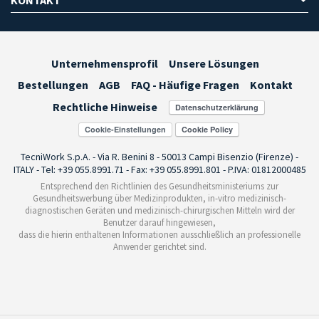
Unternehmensprofil
Unsere Lösungen
Bestellungen
AGB
FAQ - Häufige Fragen
Kontakt
Rechtliche Hinweise
Cookie-Einstellungen
TecniWork S.p.A. - Via R. Benini 8 - 50013 Campi Bisenzio (Firenze) -
ITALY - Tel: +39 055.8991.71 - Fax: +39 055.8991.801 - P.IVA: 01812000485
Entsprechend den Richtlinien des Gesundheitsministeriums zur
Gesundheitswerbung über Medizinprodukten, in-vitro medizinisch-
diagnostischen Geräten und medizinisch-chirurgischen Mitteln wird der
Benutzer darauf hingewiesen,
dass die hierin enthaltenen Informationen ausschließlich an professionelle
Anwender gerichtet sind.