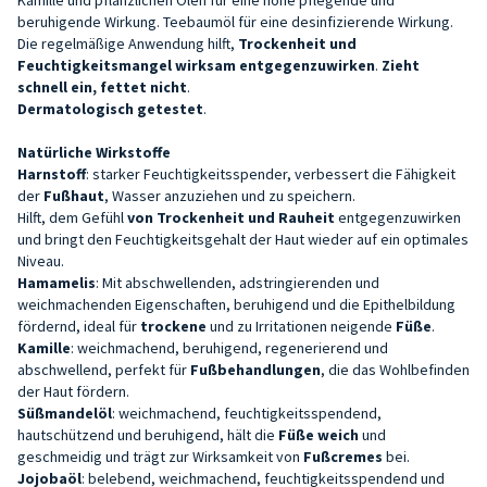
beruhigende Wirkung. Teebaumöl für eine desinfizierende Wirkung.
Die regelmäßige Anwendung hilft,
Trockenheit und
Feuchtigkeitsmangel wirksam entgegenzuwirken
.
Zieht
schnell ein, fettet nicht
.
Dermatologisch getestet
.
Natürliche Wirkstoffe
Harnstoff
: starker Feuchtigkeitsspender, verbessert die Fähigkeit
der
Fußhaut
, Wasser anzuziehen und zu speichern.
Hilft, dem Gefühl
von Trockenheit und Rauheit
entgegenzuwirken
und bringt den Feuchtigkeitsgehalt der Haut wieder auf ein optimales
Niveau.
Hamamelis
: Mit abschwellenden, adstringierenden und
weichmachenden Eigenschaften, beruhigend und die Epithelbildung
fördernd, ideal für
trockene
und zu Irritationen neigende
Füße
.
Kamille
: weichmachend, beruhigend, regenerierend und
abschwellend, perfekt für
Fußbehandlungen
, die das Wohlbefinden
der Haut fördern.
Süßmandelöl
: weichmachend, feuchtigkeitsspendend,
hautschützend und beruhigend, hält die
Füße weich
und
geschmeidig und trägt zur Wirksamkeit von
Fußcremes
bei.
Jojobaöl
: belebend, weichmachend, feuchtigkeitsspendend und