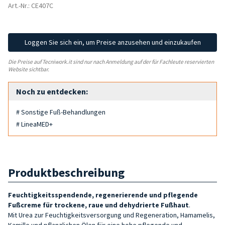
Art.-Nr.: CE407C
Loggen Sie sich ein, um Preise anzusehen und einzukaufen
Die Preise auf Tecniwork.it sind nur nach Anmeldung auf der für Fachleute reservierten
Website sichtbar.
Noch zu entdecken:
# Sonstige Fuß-Behandlungen
# LineaMED+
Produktbeschreibung
Feuchtigkeitsspendende, regenerierende und pflegende
Fußcreme für trockene, raue und dehydrierte Fußhaut
.
Mit Urea zur Feuchtigkeitsversorgung und Regeneration, Hamamelis,
Kamille und pflanzlichen Ölen für eine hohe pflegende und