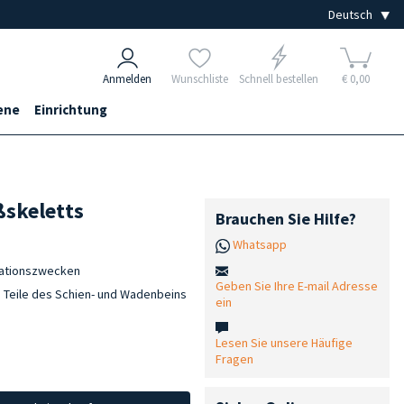
Anmelden
Wunschliste
Schnell bestellen
€ 0,00
ene
Einrichtung
ßskeletts
Brauchen Sie Hilfe?
Whatsapp
rationszwecken
Geben Sie Ihre E-mail Adresse
 Teile des Schien- und Wadenbeins
ein
Lesen Sie unsere Häufige
Fragen