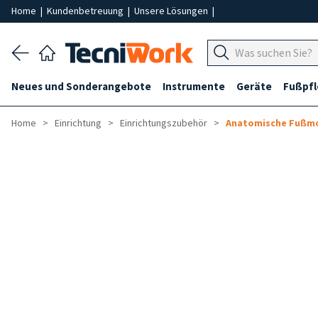
Home
|
Kundenbetreuung
|
Unsere Lösungen
|
Neues und Sonderangebote
Instrumente
Geräte
Fußpf
Home
Einrichtung
Einrichtungszubehör
Anatomische Fußmo