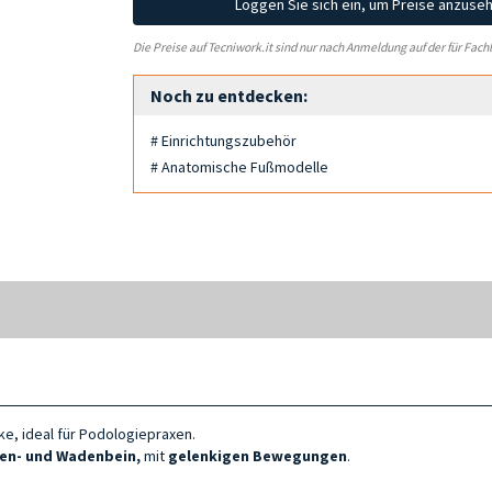
Loggen Sie sich ein, um Preise anzuse
Die Preise auf Tecniwork.it sind nur nach Anmeldung auf der für Fach
Noch zu entdecken:
# Einrichtungszubehör
# Anatomische Fußmodelle
e, ideal für Podologiepraxen.
en- und Wadenbein,
mit
gelenkigen Bewegungen
.