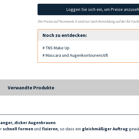
Loggen Sie sich ein, um Preise anzuse
Die Preise auf Tecniwork.it sind nur nach Anmeldung auf der für Fach
Noch zu entdecken:
# TNS Make Up
# Mascara und Augenkontourenstift
Verwandte Produkte
langer, dicker Augenbrauen
.
er
schnell formen
und
fixieren
, so dass ein
gleichmäßiger Auftrag
gewähr