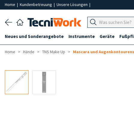
Home
|
Kundenbetreuung
|
Unsere Lösungen
|
Neues und Sonderangebote
Instrumente
Geräte
Fußpf
Home
Hände
TNS Make Up
Mascara und Augenkontourens