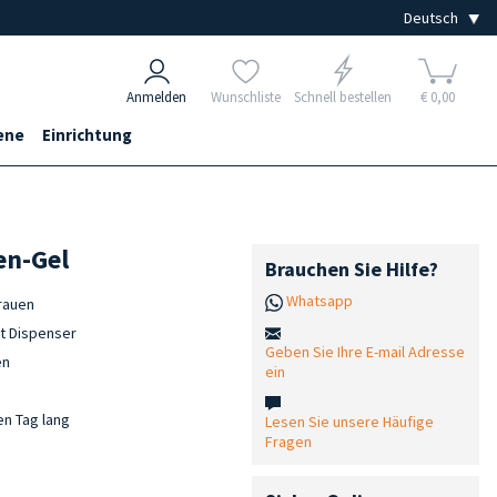
Anmelden
Wunschliste
Schnell bestellen
€ 0,00
ene
Einrichtung
en-Gel
Brauchen Sie Hilfe?
Whatsapp
rauen
it Dispenser
Geben Sie Ihre E-mail Adresse
en
ein
en Tag lang
Lesen Sie unsere Häufige
Fragen