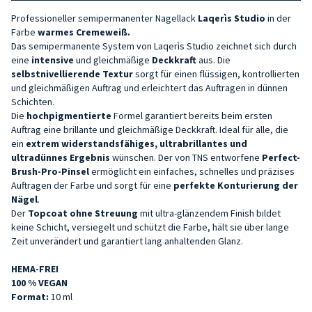
Professioneller semipermanenter Nagellack
Laqerìs Studio
in der
Farbe
warmes Cremeweiß
.
Das semipermanente System von Laqerìs Studio zeichnet sich durch
eine
intensive
und gleichmäßige
Deckkraft
aus. Die
selbstnivellierende Textur
sorgt für einen flüssigen, kontrollierten
und gleichmäßigen Auftrag und erleichtert das Auftragen in dünnen
Schichten.
Die
hochpigmentierte
Formel garantiert bereits beim ersten
Auftrag eine brillante und gleichmäßige Deckkraft. Ideal für alle, die
ein
extrem widerstandsfähiges, ultrabrillantes und
ultradünnes
Ergebnis
wünschen. Der von TNS entworfene
Perfect-
Brush-Pro-Pinsel
ermöglicht ein einfaches, schnelles und präzises
Auftragen der Farbe und sorgt für eine
perfekte Konturierung der
Nägel
.
Der
Topcoat ohne Streuung
mit ultra-glänzendem Finish bildet
keine Schicht, versiegelt und schützt die Farbe, hält sie über lange
Zeit unverändert und garantiert lang anhaltenden Glanz.
HEMA-FREI
100 % VEGAN
Format:
10 ml