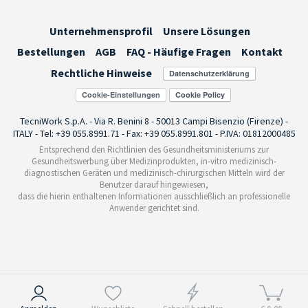
Unternehmensprofil
Unsere Lösungen
Bestellungen
AGB
FAQ - Häufige Fragen
Kontakt
Rechtliche Hinweise
Cookie-Einstellungen
TecniWork S.p.A. - Via R. Benini 8 - 50013 Campi Bisenzio (Firenze) -
ITALY - Tel: +39 055.8991.71 - Fax: +39 055.8991.801 - P.IVA: 01812000485
Entsprechend den Richtlinien des Gesundheitsministeriums zur
Gesundheitswerbung über Medizinprodukten, in-vitro medizinisch-
diagnostischen Geräten und medizinisch-chirurgischen Mitteln wird der
Benutzer darauf hingewiesen,
dass die hierin enthaltenen Informationen ausschließlich an professionelle
Anwender gerichtet sind.
Hinweis bei Erhebung