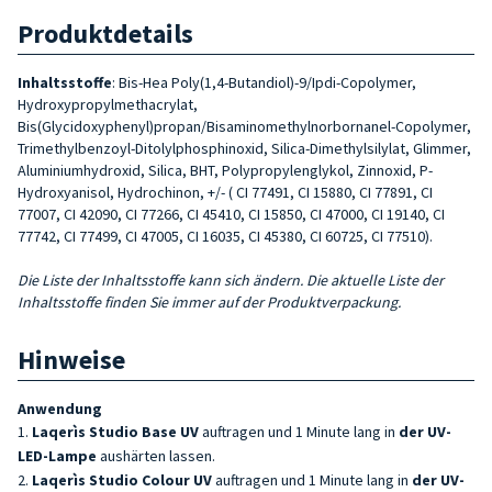
Produktdetails
Inhaltsstoffe
: Bis-Hea Poly(1,4-Butandiol)-9/Ipdi-Copolymer,
Hydroxypropylmethacrylat,
Bis(Glycidoxyphenyl)propan/Bisaminomethylnorbornanel-Copolymer,
Trimethylbenzoyl-Ditolylphosphinoxid, Silica-Dimethylsilylat, Glimmer,
Aluminiumhydroxid, Silica, BHT, Polypropylenglykol, Zinnoxid, P-
Hydroxyanisol, Hydrochinon, +/- ( CI 77491, CI 15880, CI 77891, CI
77007, CI 42090, CI 77266, CI 45410, CI 15850, CI 47000, CI 19140, CI
77742, CI 77499, CI 47005, CI 16035, CI 45380, CI 60725, CI 77510).
Die Liste der Inhaltsstoffe kann sich ändern. Die aktuelle Liste der
Inhaltsstoffe finden Sie immer auf der Produktverpackung.
Hinweise
Anwendung
Laqerìs Studio Base UV
auftragen und 1 Minute lang in
der UV-
LED-Lampe
aushärten lassen.
Laqerìs Studio Colour UV
auftragen und 1 Minute lang in
der UV-