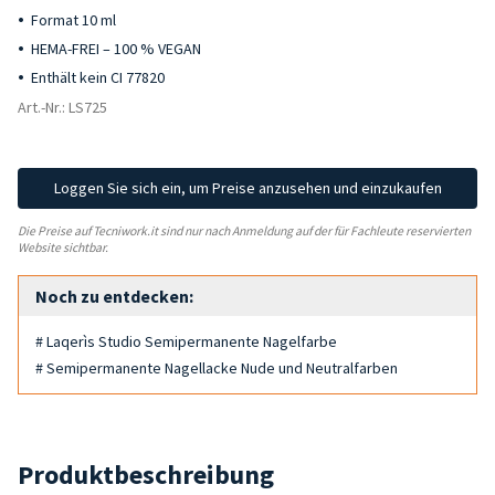
Format 10 ml
HEMA-FREI – 100 % VEGAN
Enthält kein CI 77820
Art.-Nr.: LS725
Loggen Sie sich ein, um Preise anzusehen und einzukaufen
Die Preise auf Tecniwork.it sind nur nach Anmeldung auf der für Fachleute reservierten
Website sichtbar.
Noch zu entdecken:
# Laqerìs Studio Semipermanente Nagelfarbe
# Semipermanente Nagellacke Nude und Neutralfarben
Produktbeschreibung